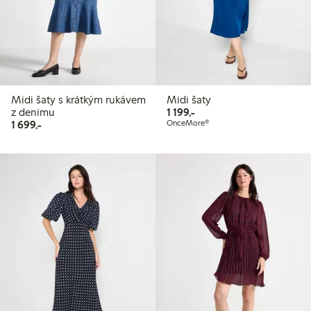
Midi šaty s krátkým rukávem
Midi šaty
1 199,00 Kč
z denimu
1 199,-
1 699,00 Kč
1 699,-
OnceMore®