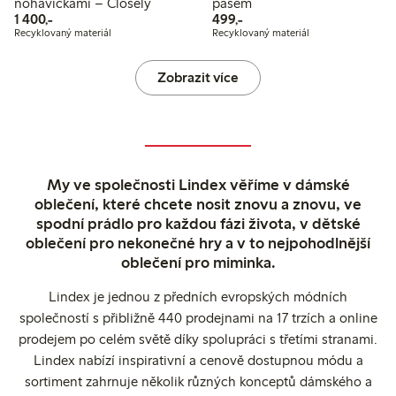
nohavičkami – Closely
pasem
1 400,00 Kč
499,00 Kč
1 400,-
499,-
Recyklovaný materiál
Recyklovaný materiál
Zobrazit více
My ve společnosti Lindex věříme v dámské
oblečení, které chcete nosit znovu a znovu, ve
spodní prádlo pro každou fázi života, v dětské
oblečení pro nekonečné hry a v to nejpohodlnější
oblečení pro miminka.
Lindex je jednou z předních evropských módních
společností s přibližně 440 prodejnami na 17 trzích a online
prodejem po celém světě díky spolupráci s třetími stranami.
Lindex nabízí inspirativní a cenově dostupnou módu a
sortiment zahrnuje několik různých konceptů dámského a