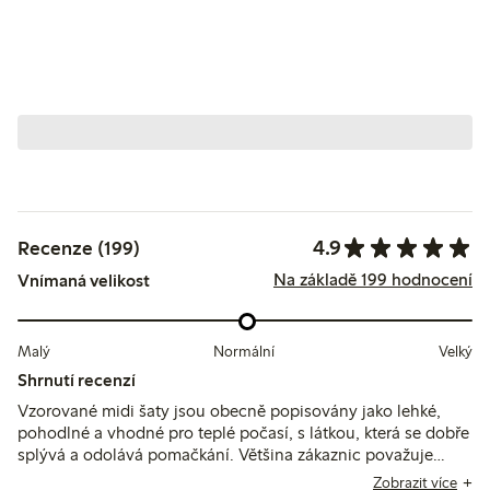
4.9
Recenze (199)
Na základě 199 hodnocení
Vnímaná velikost
Malý
Normální
Velký
Shrnutí recenzí
Vzorované midi šaty jsou obecně popisovány jako lehké,
pohodlné a vhodné pro teplé počasí, s látkou, která se dobře
splývá a odolává pomačkání. Většina zákaznic považuje
velikost za odpovídající, i když některé uvádějí, že mohou
Zobrazit více