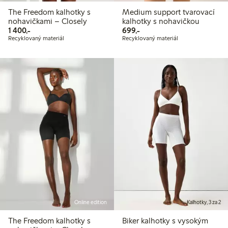
The Freedom kalhotky s
Medium support tvarovací
nohavičkami – Closely
kalhotky s nohavičkou
1 400,00 Kč
699,00 Kč
1 400,-
699,-
Recyklovaný materiál
Recyklovaný materiál
Online edition
Kalhotky, 3 za 2
The Freedom kalhotky s
Biker kalhotky s vysokým