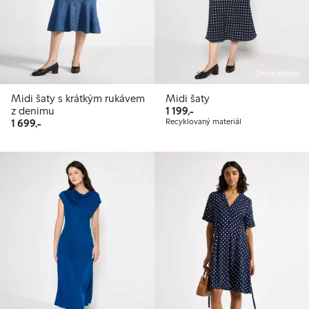
Online edition
Midi šaty s krátkým rukávem
Midi šaty
1 199,00 Kč
z denimu
1 199,-
1 699,00 Kč
1 699,-
Recyklovaný materiál