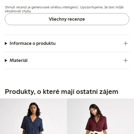
být menší nebo méně lichotivé pro plnější postavy, zejména
Shrnutí recenzí je generované umělou inteligencí. Upozorňujeme, že text může
v oblasti dekoltu a výstřihu.
obsahovat chyby.
Všechny recenze
Informace o produktu
Materiál
Produkty, o které mají ostatní zájem