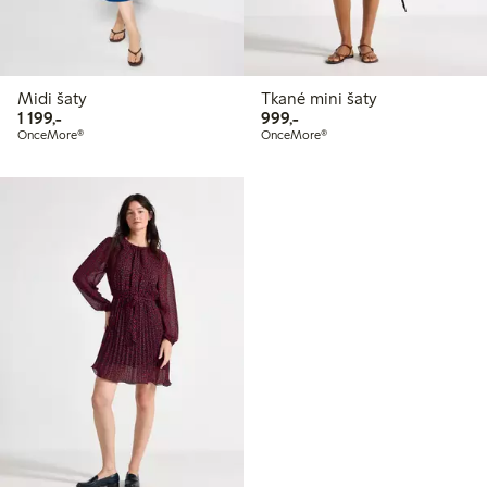
Midi šaty
Tkané mini šaty
1 199,00 Kč
999,00 Kč
1 199,-
999,-
OnceMore®
OnceMore®