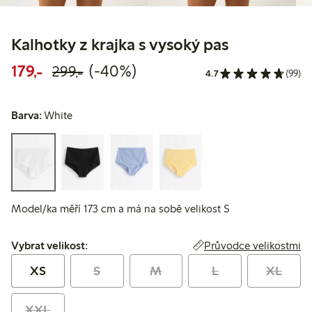
Kalhotky z krajka s vysoký pas
Snížená cena: 179,00 Kč
Běžná cena: 299,00 Kč
40% sleva
179,-
(-40%)
299,-
4.7
(99)
Barva:
White
Model/ka měří 173 cm a má na sobě velikost S
Vybrat velikost:
Průvodce velikostmi
Vybrat velikost:
XS
S
M
L
XL
XXL