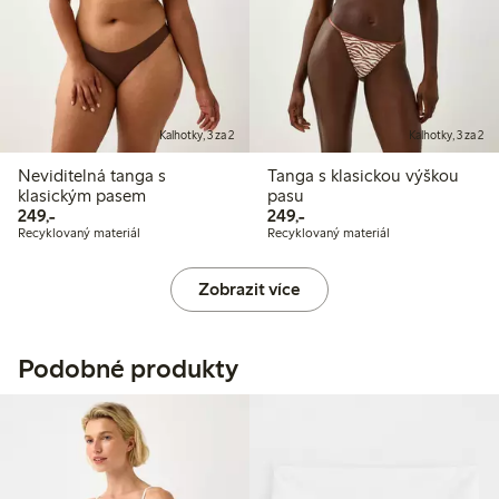
Kalhotky, 3 za 2
Kalhotky, 3 za 2
Neviditelná tanga s
Tanga s klasickou výškou
klasickým pasem
pasu
249,00 Kč
249,00 Kč
249,-
249,-
Recyklovaný materiál
Recyklovaný materiál
Zobrazit více
Podobné produkty