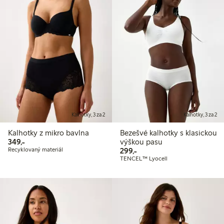
Kalhotky, 3 za 2
Kalhotky, 3 za 2
Kalhotky z mikro bavlna
Bezešvé kalhotky s klasickou
349,00 Kč
349,-
výškou pasu
299,00 Kč
Recyklovaný materiál
299,-
TENCEL™ Lyocell