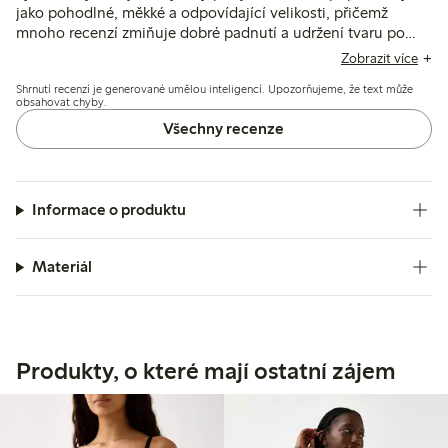
jako pohodlné, měkké a odpovídající velikosti, přičemž
mnoho recenzí zmiňuje dobré padnutí a udržení tvaru po
nošení. Několik recenzí upozorňuje na problémy s odolností,
Zobrazit více
ale většina považuje materiál za příjemný a podpůrný pro
Shrnutí recenzí je generované umělou inteligencí. Upozorňujeme, že text může
každodenní použití.
obsahovat chyby.
Všechny recenze
Informace o produktu
Materiál
Produkty, o které mají ostatní zájem