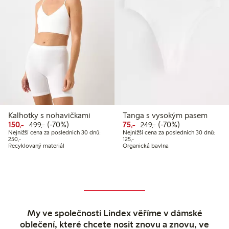
Kalhotky s nohavičkami
Tanga s vysokým pasem
Snížená cena: 150,00 Kč
Běžná cena: 499,00 Kč
70% sleva
Snížená cena: 75,00 Kč
Běžná cena: 249,00 
70% sleva
150,-
(-70%)
75,-
(-70%)
499,-
249,-
Nejnižší cena za posledních 30 dnů:
Nejnižší cena za posledních 30 dnů:
Nejnižší cena za posledních 30 dnů: 250,00 Kč
Nejnižší cena za posledních 30 dnů: 
250,-
125,-
Recyklovaný materiál
Organická bavlna
My ve společnosti Lindex věříme v dámské
oblečení, které chcete nosit znovu a znovu, ve