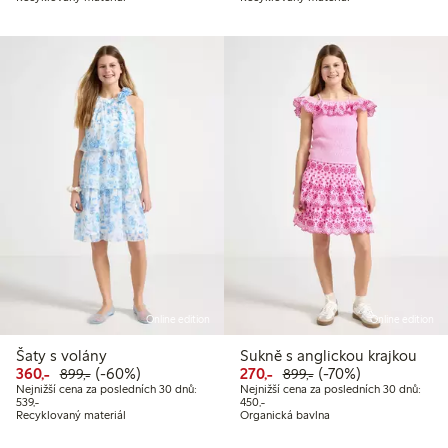
Online edition
Online edition
Šaty s volány
Sukně s anglickou krajkou
Snížená cena: 360,00 Kč
Běžná cena: 899,00 Kč
60% sleva
Snížená cena: 270,00 Kč
Běžná cena: 899,00
70% sleva
360,-
(-60%)
270,-
(-70%)
899,-
899,-
Nejnižší cena za posledních 30 dnů:
Nejnižší cena za posledních 30 dnů:
Nejnižší cena za posledních 30 dnů: 539,00 Kč
Nejnižší cena za posledních 30 dnů:
539,-
450,-
Recyklovaný materiál
Organická bavlna