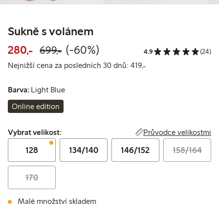
Sukně s volánem
Snížená cena: 280,00 Kč
Běžná cena: 699,00 Kč
60% sleva
280,-
(-60%)
699,-
4.9
(24)
Nejnižší cena za posl
Nejnižší cena za posledních 30 dnů: 419,-
Barva:
Light Blue
Online edition
Vybrat velikost:
Průvodce velikostmi
Vybrat velikost:
128
134/140
146/152
158/164
170
Malé množství skladem