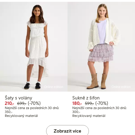
Online edition
Online edition
Šaty s volány
Sukně z šifon
Snížená cena: 210,00 Kč
Běžná cena: 699,00 Kč
70% sleva
Snížená cena: 180,00 Kč
Běžná cena: 599,00
70% sleva
210,-
(-70%)
180,-
(-70%)
699,-
599,-
Nejnižší cena za posledních 30 dnů:
Nejnižší cena za posledních 30 dnů:
Nejnižší cena za posledních 30 dnů: 350,00 Kč
Nejnižší cena za posledních 30 dnů
350,-
300,-
Recyklovaný materiál
Recyklovaný materiál
Zobrazit více