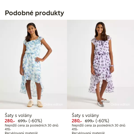
Podobné produkty
Online edition
Online edition
Šaty s volány
Šaty s volány
Snížená cena: 280,00 Kč
Běžná cena: 699,00 Kč
60% sleva
Snížená cena: 280,00 Kč
Běžná cena: 699,00
60% sleva
280,-
(-60%)
280,-
(-60%)
699,-
699,-
Nejnižší cena za posledních 30 dnů:
Nejnižší cena za posledních 30 dnů:
Nejnižší cena za posledních 30 dnů: 419,00 Kč
Nejnižší cena za posledních 30 dnů: 
419,-
419,-
Recyklovaný materiál
Recyklovaný materiál