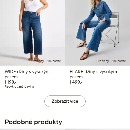
Pro členy: -20% na vše
Pro členy: -20% na vše
WIDE džíny s vysokým
FLARE džíny s vysokým
pasem
pasem
1 199,00 Kč
1 499,00 Kč
1 199,-
1 499,-
Recyklovaná bavlna
Zobrazit více
Podobné produkty