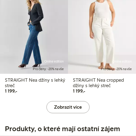
Online edition
Online edition
Pro členy: -20% na vše
Pro členy: -20% na vše
STRAIGHT Nea džíny s lehký
STRAIGHT Nea cropped
streč
džíny s lehký streč
1 199,00 Kč
1 199,00 Kč
1 199,-
1 199,-
Zobrazit více
Produkty, o které mají ostatní zájem