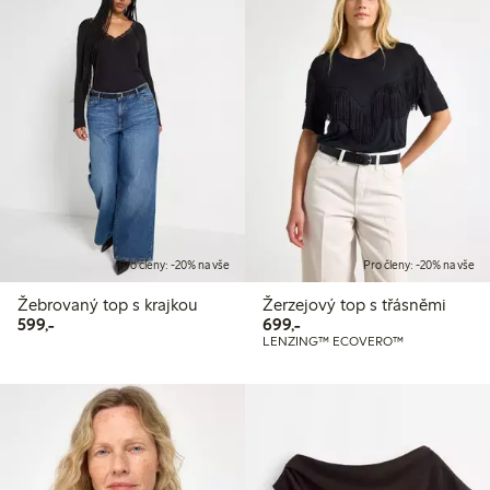
Pro členy: -20% na vše
Pro členy: -20% na vše
Žebrovaný top s krajkou
Žerzejový top s třásněmi
599,00 Kč
699,00 Kč
599,-
699,-
LENZING™ ECOVERO™