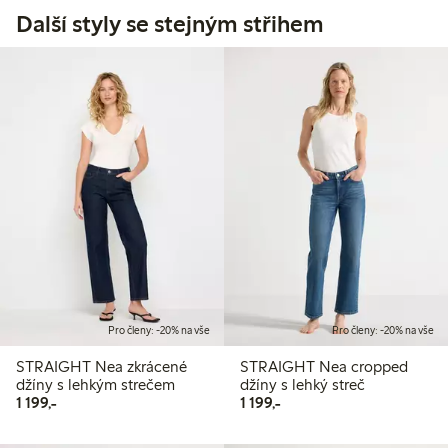
Další styly se stejným střihem
Pro členy: -20% na vše
Pro členy: -20% na vše
STRAIGHT Nea zkrácené
STRAIGHT Nea cropped
džíny s lehkým strečem
džíny s lehký streč
1 199,00 Kč
1 199,00 Kč
1 199,-
1 199,-