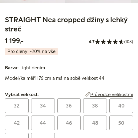
STRAIGHT Nea cropped džíny s lehký
streč
1 199,00 Kč
1 199,-
4.7
(108)
Pro členy: -20% na vše
Barva:
Light denim
Model/ka měří 176 cm a má na sobě velikost 44
Vybrat velikost:
Průvodce velikostmi
Vybrat velikost:
32
34
36
38
40
42
44
46
48
50