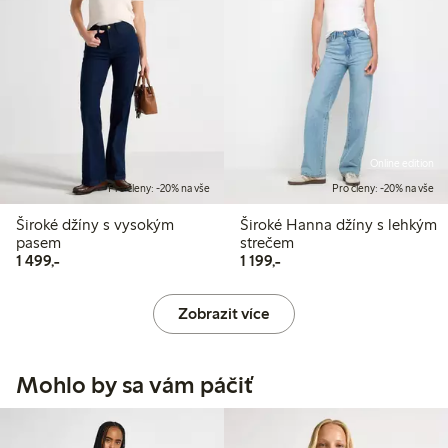
Online edition
Pro členy: -20% na vše
Pro členy: -20% na vše
Široké džíny s vysokým
Široké Hanna džíny s lehkým
pasem
strečem
1 499,00 Kč
1 199,00 Kč
1 499,-
1 199,-
Zobrazit více
Mohlo by sa vám páčiť