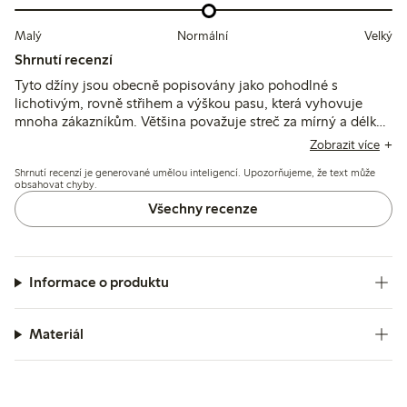
Malý
Normální
Velký
Shrnutí recenzí
Tyto džíny jsou obecně popisovány jako pohodlné s
lichotivým, rovně střihem a výškou pasu, která vyhovuje
mnoha zákazníkům. Většina považuje streč za mírný a délku
za vhodnou, i když někteří zmiňují nesrovnalosti ve
Zobrazit více
velikostech a určité natažení po nošení.
Shrnutí recenzí je generované umělou inteligencí. Upozorňujeme, že text může
obsahovat chyby.
Všechny recenze
Informace o produktu
Materiál