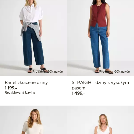
Pro členy: -20% na vše
Pro členy: -20% na vše
Barrel zkrácené džíny
STRAIGHT džíny s vysokým
1 199,00 Kč
1 199,-
pasem
1 499,00 Kč
Recyklovaná bavlna
1 499,-