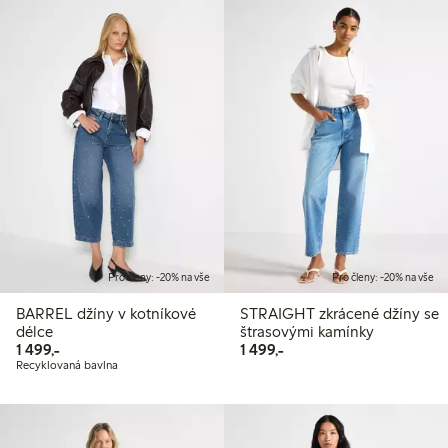
Pro členy: -20% na vše
Pro členy: -20% na vše
BARREL džíny v kotníkové
STRAIGHT zkrácené džíny se
délce
štrasovými kamínky
1 499,00 Kč
1 499,00 Kč
1 499,-
1 499,-
Recyklovaná bavlna