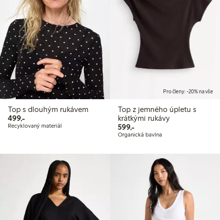
Pro členy: -20% na vše
Pro členy: -20% na vše
Top s dlouhým rukávem
Top z jemného úpletu s
499,00 Kč
499,-
krátkými rukávy
599,00 Kč
Recyklovaný materiál
599,-
Organická bavlna