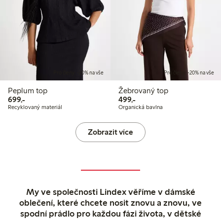
Pro členy: -20% na vše
Pro členy: -20% na vše
Peplum top
Žebrovaný top
699,00 Kč
499,00 Kč
699,-
499,-
Recyklovaný materiál
Organická bavlna
Zobrazit více
My ve společnosti Lindex věříme v dámské
oblečení, které chcete nosit znovu a znovu, ve
spodní prádlo pro každou fázi života, v dětské