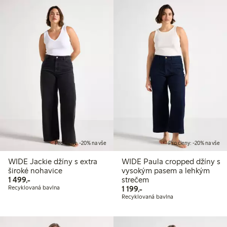
Pro členy: -20% na vše
Pro členy: -20% na vše
WIDE Jackie džíny s extra
WIDE Paula cropped džíny s
široké nohavice
vysokým pasem a lehkým
1 499,00 Kč
1 499,-
strečem
1 199,00 Kč
Recyklovaná bavlna
1 199,-
Recyklovaná bavlna