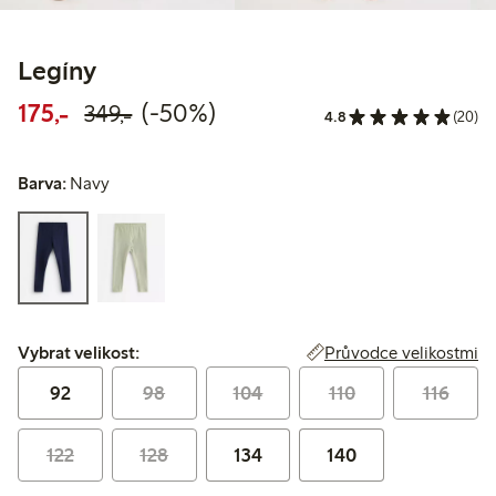
Legíny
Snížená cena: 175,00 Kč
Běžná cena: 349,00 Kč
50% sleva
175,-
(-50%)
349,-
4.8
(20)
Barva:
Navy
Vybrat velikost:
Průvodce velikostmi
Vybrat velikost:
92
98
104
110
116
122
128
134
140