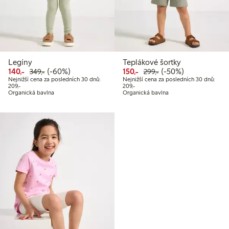
Legíny
Teplákové šortky
Snížená cena: 140,00 Kč
Běžná cena: 349,00 Kč
60% sleva
Snížená cena: 150,00 Kč
Běžná cena: 299,00 
50% sleva
140,-
(-60%)
150,-
(-50%)
349,-
299,-
Nejnižší cena za posledních 30 dnů:
Nejnižší cena za posledních 30 dnů:
Nejnižší cena za posledních 30 dnů: 209,00 Kč
Nejnižší cena za posledních 30 dnů:
209,-
209,-
Organická bavlna
Organická bavlna