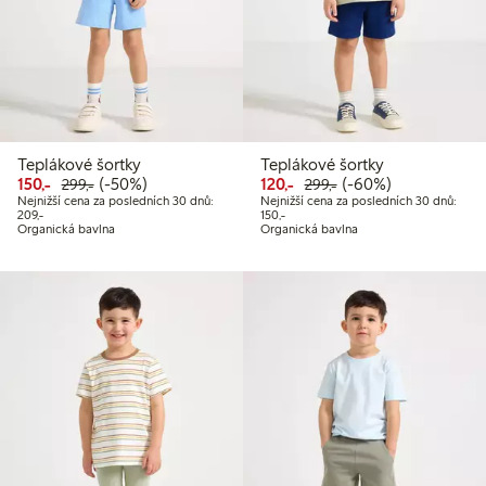
Teplákové šortky
Teplákové šortky
Snížená cena: 150,00 Kč
Běžná cena: 299,00 Kč
50% sleva
Snížená cena: 120,00 Kč
Běžná cena: 299,00 
60% sleva
150,-
(-50%)
120,-
(-60%)
299,-
299,-
Nejnižší cena za posledních 30 dnů:
Nejnižší cena za posledních 30 dnů:
Nejnižší cena za posledních 30 dnů: 209,00 Kč
Nejnižší cena za posledních 30 dnů:
209,-
150,-
Organická bavlna
Organická bavlna