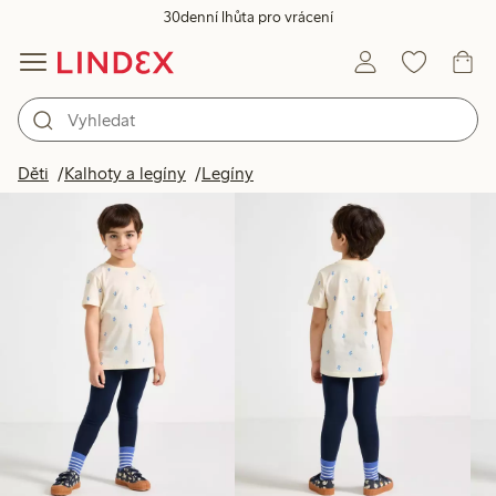
30denní lhůta pro vrácení
Produkty na obrázku
Děti
Kalhoty a legíny
Legíny