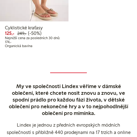
Cyklistické kraťasy
Snížená cena: 125,00 Kč
Běžná cena: 249,00 Kč
50% sleva
125,-
(-50%)
249,-
Nejnižší cena za posledních 30 dnů:
Nejnižší cena za posledních 30 dnů: 174,00 Kč
174,-
Organická bavlna
My ve společnosti Lindex věříme v dámské
oblečení, které chcete nosit znovu a znovu, ve
spodní prádlo pro každou fázi života, v dětské
oblečení pro nekonečné hry a v to nejpohodlnější
oblečení pro miminka.
Lindex je jednou z předních evropských módních
společností s přibližně 440 prodejnami na 17 trzích a online