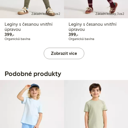
Základní kousky, 3 za 2
Základní kousky, 3 za 2
Legíny s česanou vnitřní
Legíny s česanou vnitřní
úpravou
úpravou
399,00 Kč
399,00 Kč
399,-
399,-
Organická bavlna
Organická bavlna
Zobrazit více
Podobné produkty