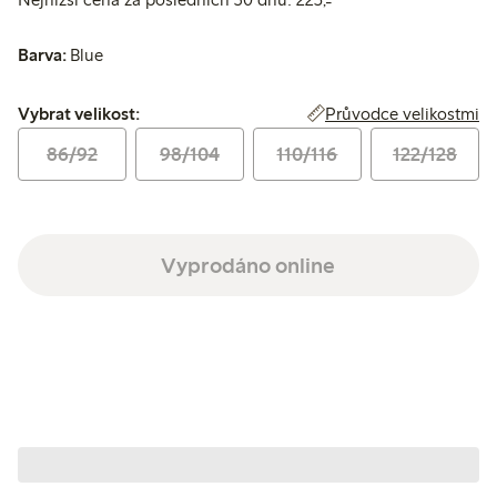
Barva:
Blue
Vybrat velikost:
Průvodce velikostmi
Vybrat velikost:
86/92
98/104
110/116
122/128
Vyprodáno online