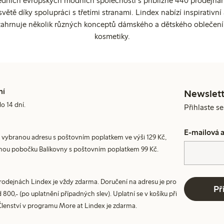
edních evropských módních společností s přibližně 440 prodejnami
ětě díky spolupráci s třetími stranami. Lindex nabízí inspirativ
ahrnuje několik různých konceptů dámského a dětského oblečení
kosmetiky.
ní
Newslett
do 14 dní.
Přihlaste s
E-mailová 
 vybranou adresu s poštovním poplatkem ve výši 129 Kč,
nou pobočku Balíkovny s poštovním poplatkem 99 Kč.
prodejnách Lindex je vždy zdarma. Doručení na adresu je pro
Př
800,- (po uplatnění případných slev). Uplatní se v košíku při
Členství v programu More at Lindex je zdarma.