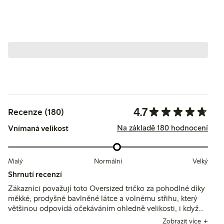
4.7
Recenze (180)
Na základě 180 hodnocení
Vnímaná velikost
Malý
Normální
Velký
Shrnutí recenzí
Zákazníci považují toto Oversized tričko za pohodlné díky
měkké, prodyšné bavlněné látce a volnému střihu, který
většinou odpovídá očekáváním ohledně velikosti, i když
někteří doporučují zvolit menší velikost pro méně volný
Zobrazit více