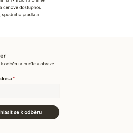
 na 17 trzích a online
ní a cenově dostupnou
, spodního prádla a
er
e k odběru a buďte v obraze.
adresa
*
ihlásit se k odběru