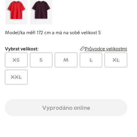
Model/ka měří 172 cm a má na sobě velikost S
Vybrat velikost:
Průvodce velikostmi
Vybrat velikost:
XS
S
M
L
XL
XXL
Vyprodáno online