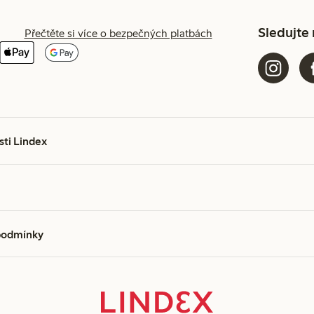
Sledujte
Přečtěte si více o bezpečných platbách
sti Lindex
podmínky