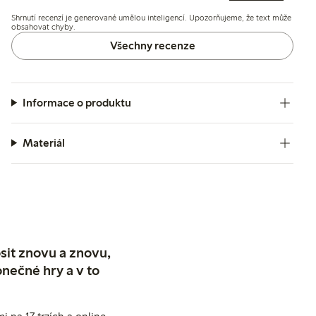
střih. Několik uživatelů zmiňuje problémy s udržením tvaru
Shrnutí recenzí je generované umělou inteligencí. Upozorňujeme, že text může
po praní a s padnutím kolem krku, ale celkově je kvalita
obsahovat chyby.
látky a barva dobře hodnocena.
Všechny recenze
Informace o produktu
Materiál
sit znovu a znovu,
nečné hry a v to