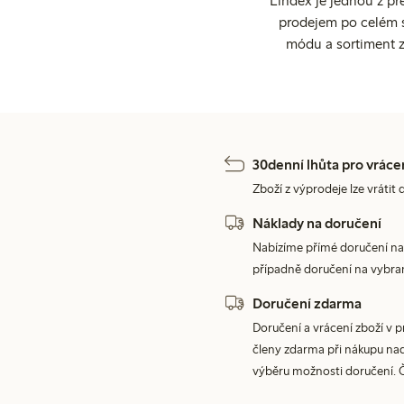
Lindex je jednou z př
prodejem po celém sv
módu a sortiment z
30denní lhůta pro vráce
Zboží z výprodeje lze vrátit 
Náklady na doručení
Nabízíme přímé doručení na
případně doručení na vybra
Doručení zdarma
Doručení a vrácení zboží v 
členy zdarma při nákupu nad 
výběru možnosti doručení. 