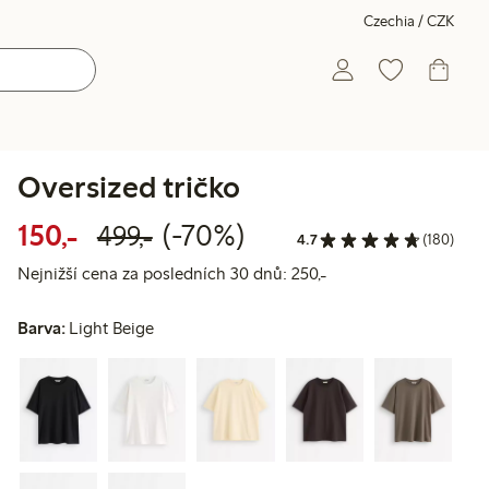
Czechia / CZK
Oversized tričko
Snížená cena: 150,00 Kč
Běžná cena: 499,00 Kč
70% sleva
150,-
(-70%)
499,-
4.7
(180)
Nejnižší cena za posl
Nejnižší cena za posledních 30 dnů: 250,-
Barva:
Light Beige