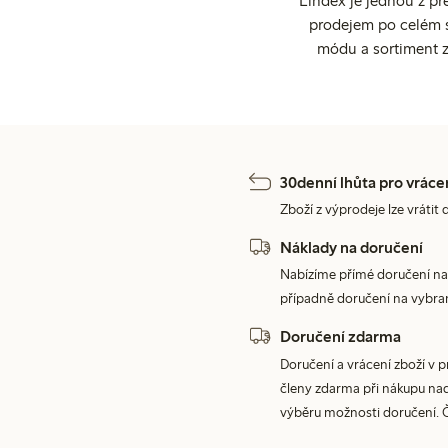
Lindex je jednou z př
prodejem po celém sv
módu a sortiment z
30denní lhůta pro vráce
Zboží z výprodeje lze vrátit 
Náklady na doručení
Nabízíme přímé doručení na
případně doručení na vybra
Doručení zdarma
Doručení a vrácení zboží v 
členy zdarma při nákupu nad 
výběru možnosti doručení. 