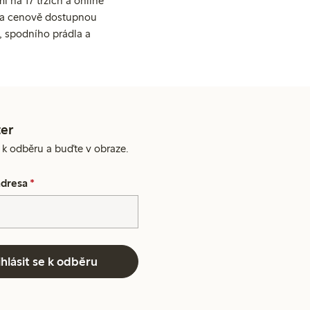
 na 17 trzích a online
ní a cenově dostupnou
, spodního prádla a
er
e k odběru a buďte v obraze.
adresa
*
ihlásit se k odběru