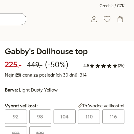
Czechia / CZK
Gabby's Dollhouse top
Snížená cena: 225,00 Kč
Běžná cena: 449,00 Kč
50% sleva
225,-
(-50%)
449,-
4.9
(25)
Nejnižší cena za posl
Nejnižší cena za posledních 30 dnů: 314,-
Barva:
Light Dusty Yellow
Vybrat velikost:
Průvodce velikostmi
Vybrat velikost:
92
98
104
110
116
122
128