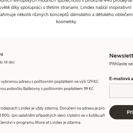
edních evropských módních společností s přibližně 440 prodejnami
ětě díky spolupráci s třetími stranami. Lindex nabízí inspirativ
ahrnuje několik různých konceptů dámského a dětského oblečení
kosmetiky.
ní
Newslett
do 14 dní.
Přihlaste s
E-mailová 
 vybranou adresu s poštovním poplatkem ve výši 129 Kč,
nou pobočku Balíkovny s poštovním poplatkem 99 Kč.
prodejnách Lindex je vždy zdarma. Doručení na adresu je pro
Př
800,- (po uplatnění případných slev). Uplatní se v košíku při
Členství v programu More at Lindex je zdarma.