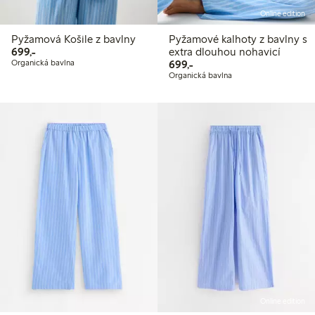
Online edition
Pyžamová Košile z bavlny
Pyžamové kalhoty z bavlny s
699,00 Kč
699,-
extra dlouhou nohavicí
699,00 Kč
Organická bavlna
699,-
Organická bavlna
Online edition