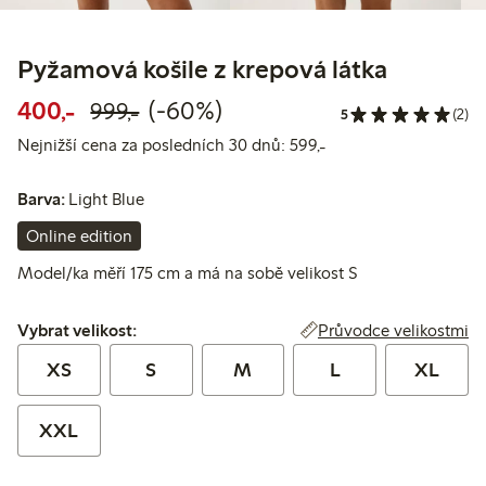
Pyžamová košile z krepová látka
Snížená cena: 400,00 Kč
Běžná cena: 999,00 Kč
60% sleva
400,-
(-60%)
999,-
5
(2)
Nejnižší cena za posl
Nejnižší cena za posledních 30 dnů: 599,-
Barva:
Light Blue
Online edition
Model/ka měří 175 cm a má na sobě velikost S
Vybrat velikost:
Průvodce velikostmi
Vybrat velikost:
XS
S
M
L
XL
XXL