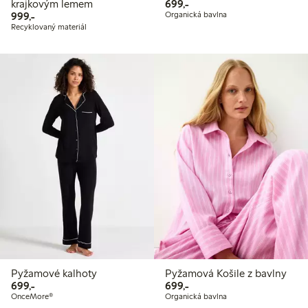
699,00 Kč
krajkovým lemem
699,-
999,00 Kč
999,-
Organická bavlna
Recyklovaný materiál
Pyžamové kalhoty
Pyžamová Košile z bavlny
699,00 Kč
699,00 Kč
699,-
699,-
OnceMore®
Organická bavlna