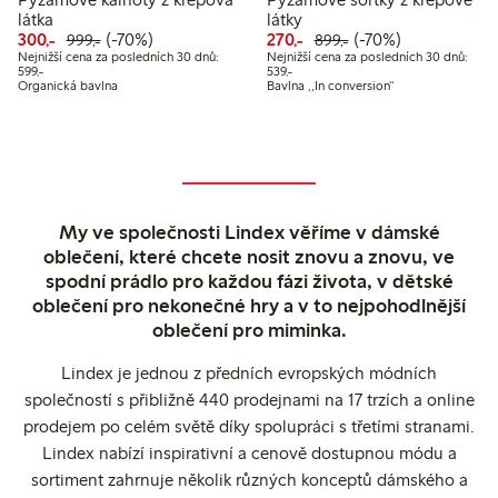
látka
látky
Snížená cena: 300,00 Kč
Běžná cena: 999,00 Kč
70% sleva
Snížená cena: 270,00 Kč
Běžná cena: 899,00
70% sleva
300,-
(-70%)
270,-
(-70%)
999,-
899,-
Nejnižší cena za posledních 30 dnů:
Nejnižší cena za posledních 30 dnů:
Nejnižší cena za posledních 30 dnů: 599,00 Kč
Nejnižší cena za posledních 30 dnů:
599,-
539,-
Organická bavlna
Bavlna ,,In conversion“
My ve společnosti Lindex věříme v dámské
oblečení, které chcete nosit znovu a znovu, ve
spodní prádlo pro každou fázi života, v dětské
oblečení pro nekonečné hry a v to nejpohodlnější
oblečení pro miminka.
Lindex je jednou z předních evropských módních
společností s přibližně 440 prodejnami na 17 trzích a online
prodejem po celém světě díky spolupráci s třetími stranami.
Lindex nabízí inspirativní a cenově dostupnou módu a
sortiment zahrnuje několik různých konceptů dámského a