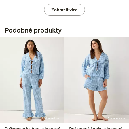
Zobrazit více
Podobné produkty
Online edition
Online edition
Pyžamové kalhoty z krepová
Pyžamové šortky z krepové