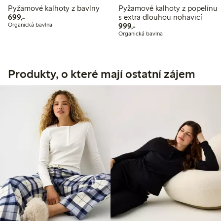
Pyžamové kalhoty z bavlny
Pyžamové kalhoty z popelínu
699,00 Kč
699,-
s extra dlouhou nohavicí
999,00 Kč
Organická bavlna
999,-
Organická bavlna
Produkty, o které mají ostatní zájem