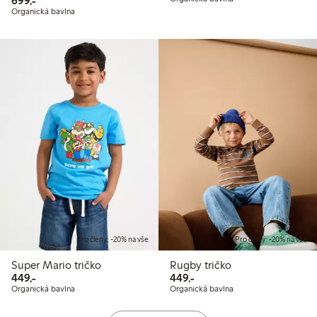
699,-
Organická bavlna
Pro členy: -20% na vše
Pro členy: -20% na vše
Super Mario tričko
Rugby tričko
449,00 Kč
449,00 Kč
449,-
449,-
Organická bavlna
Organická bavlna