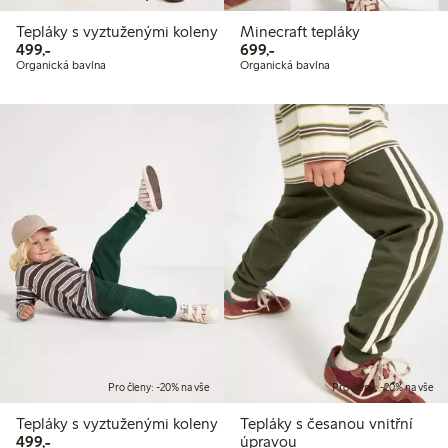
Tepláky s vyztuženými koleny
Minecraft tepláky
499,00 Kč
699,00 Kč
499,-
699,-
Organická bavlna
Organická bavlna
Pro členy: -20% na vše
Pro členy: -20% na vše
Tepláky s vyztuženými koleny
Tepláky s česanou vnitřní
499,00 Kč
499,-
úpravou