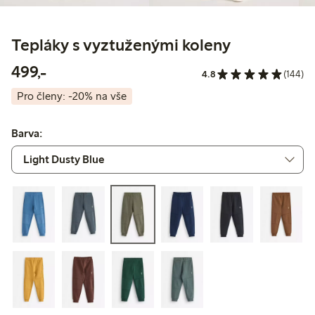
Tepláky s vyztuženými koleny
499,00 Kč
499,-
4.8
(144)
Pro členy: -20% na vše
Barva: