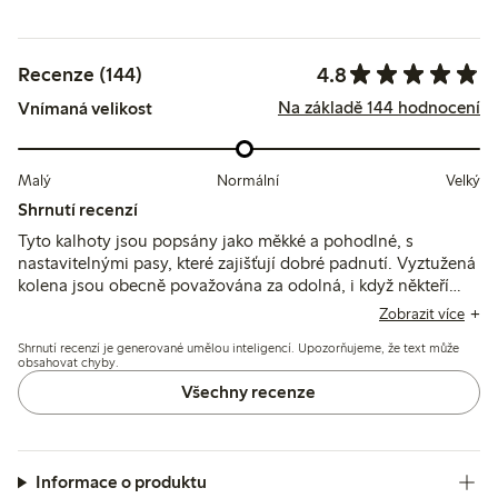
4.8
Recenze (144)
Na základě 144 hodnocení
Vnímaná velikost
Malý
Normální
Velký
Shrnutí recenzí
Tyto kalhoty jsou popsány jako měkké a pohodlné, s
nastavitelnými pasy, které zajišťují dobré padnutí. Vyztužená
kolena jsou obecně považována za odolná, i když někteří
zmiňují rychlejší opotřebení nebo díry po aktivním
Zobrazit více
používání, a několik uživatelů uvádí, že délka je kratší než u
Shrnutí recenzí je generované umělou inteligencí. Upozorňujeme, že text může
běžných velikostí.
obsahovat chyby.
Všechny recenze
Informace o produktu