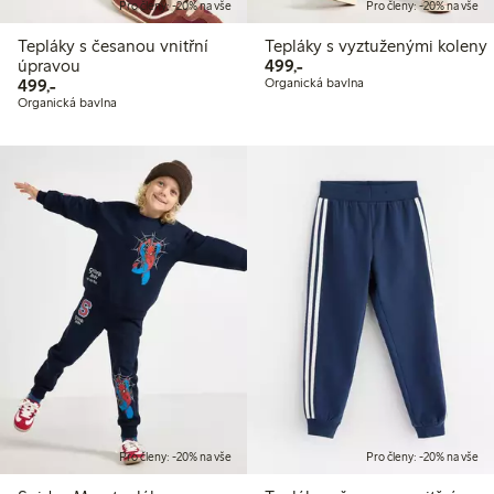
Pro členy: -20% na vše
Pro členy: -20% na vše
Tepláky s česanou vnitřní
Tepláky s vyztuženými koleny
499,00 Kč
úpravou
499,-
499,00 Kč
499,-
Organická bavlna
Organická bavlna
Pro členy: -20% na vše
Pro členy: -20% na vše