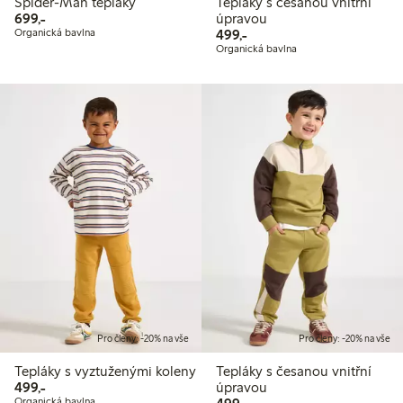
Spider-Man tepláky
Tepláky s česanou vnitřní
699,00 Kč
699,-
úpravou
499,00 Kč
Organická bavlna
499,-
Organická bavlna
Pro členy: -20% na vše
Pro členy: -20% na vše
Tepláky s vyztuženými koleny
Tepláky s česanou vnitřní
499,00 Kč
499,-
úpravou
499,00 Kč
Organická bavlna