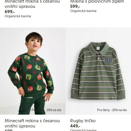
Minecraft mikina s česanou
Mikina s polovičním zipem
599,00 Kč
vnitřní úpravou
599,-
699,00 Kč
699,-
Organická bavlna
Organická bavlna
Pro členy: -20% na vše
Pro členy: -20% na vše
Minecraft mikina s česanou
Rugby tričko
449,00 Kč
vnitřní úpravou
449,-
699,00 Kč
Organická bavlna