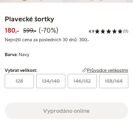
Plavecké šortky
Snížená cena: 180,00 Kč
Běžná cena: 599,00 Kč
70% sleva
180,-
(-70%)
599,-
4.9
(11)
Nejnižší cena za posl
Nejnižší cena za posledních 30 dnů: 300,-
Barva:
Navy
Vybrat velikost:
Průvodce velikostmi
Vybrat velikost:
128
134/140
146/152
158/164
Vyprodáno online