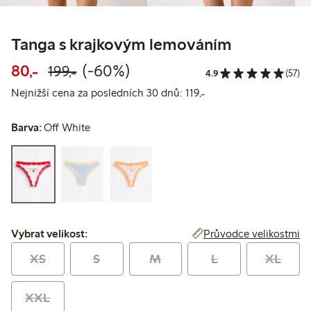
Tanga s krajkovým lemováním
Snížená cena: 80,00 Kč
Běžná cena: 199,00 Kč
60% sleva
80,-
(-60%)
199,-
4.9
(57)
Nejnižší cena za posle
Nejnižší cena za posledních 30 dnů: 119,-
Barva:
Off White
Vybrat velikost:
Průvodce velikostmi
Vybrat velikost:
XS
S
M
L
XL
XXL