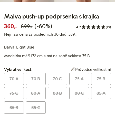
Malva push-up podprsenka s krajka
Snížená cena: 360,00 Kč
Běžná cena: 899,00 Kč
60% sleva
360,-
(-60%)
899,-
4.7
(19)
Nejnižší cena za posl
Nejnižší cena za posledních 30 dnů: 539,-
Barva:
Light Blue
Model/ka měří 172 cm a má na sobě velikost 75 B
Vybrat velikost:
Průvodce velikostmi
Vybrat velikost:
70 A
70 B
70 C
75 A
75 B
75 C
80 A
80 B
80 C
85 A
85 B
85 C