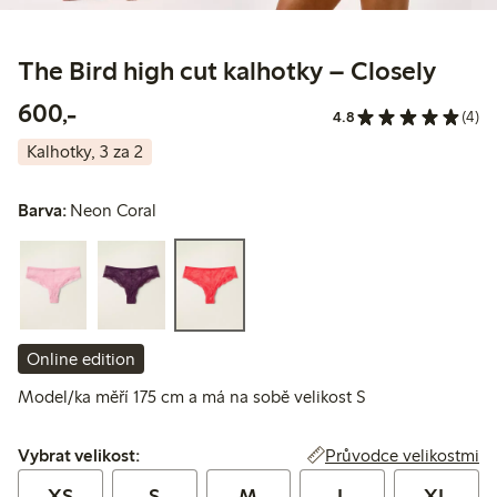
The Bird high cut kalhotky – Closely
600,00 Kč
600,-
4.8
(4)
Kalhotky, 3 za 2
Barva:
Neon Coral
Online edition
Model/ka měří 175 cm a má na sobě velikost S
Vybrat velikost:
Průvodce velikostmi
Vybrat velikost:
XS
S
M
L
XL