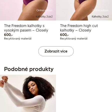
Online edition
Online edition
Kalhotky, 3 za 2
Kalhotky, 3 za 2
The Freedom kalhotky s
The Freedom high cut
vysokým pasem – Closely
kalhotky – Closely
600,00 Kč
600,00 Kč
600,-
600,-
Recyklovaný materiál
Recyklovaný materiál
Zobrazit více
Podobné produkty