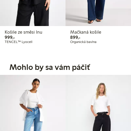
Košile ze směsi lnu
Mačkaná košile
999,00 Kč
899,00 Kč
999,-
899,-
TENCEL™ Lyocell
Organická bavlna
Mohlo by sa vám páčiť