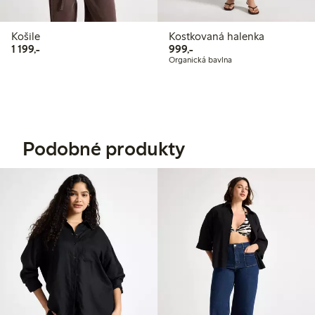
Košile
Kostkovaná halenka
1 199,00 Kč
999,00 Kč
1 199,-
999,-
Organická bavlna
Podobné produkty