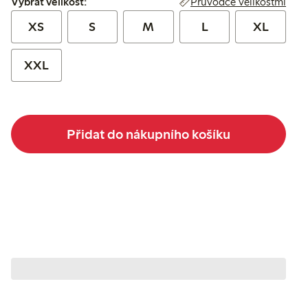
Průvodce velikostmi
Vybrat velikost:
XS
S
M
L
XL
XXL
Přidat do nákupního košíku