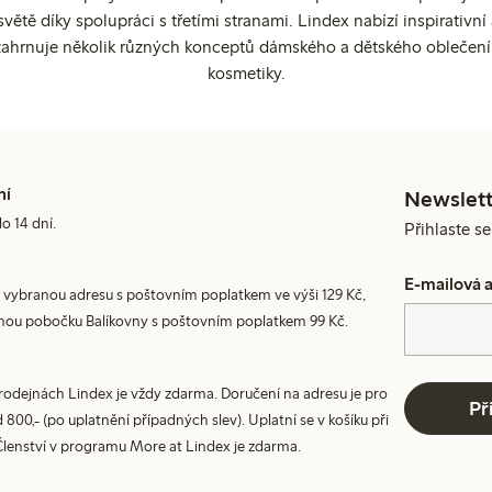
ětě díky spolupráci s třetími stranami. Lindex nabízí inspirativ
ahrnuje několik různých konceptů dámského a dětského oblečení
kosmetiky.
ní
Newslett
do 14 dní.
Přihlaste s
E-mailová 
 vybranou adresu s poštovním poplatkem ve výši 129 Kč,
nou pobočku Balíkovny s poštovním poplatkem 99 Kč.
prodejnách Lindex je vždy zdarma. Doručení na adresu je pro
Př
800,- (po uplatnění případných slev). Uplatní se v košíku při
Členství v programu More at Lindex je zdarma.