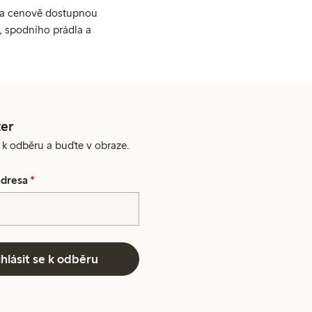
ní a cenově dostupnou
, spodního prádla a
er
e k odběru a buďte v obraze.
adresa
*
ihlásit se k odběru