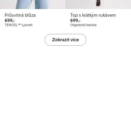
Průsvitná blůza
Top s krátkým rukávem
699,00 Kč
699,00 Kč
699,-
699,-
TENCEL™ Lyocell
Organická bavlna
Zobrazit více