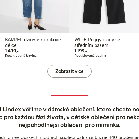
BARREL džíny v kotníkové
WIDE Peggy džíny se
délce
středním pasem
1 499,00 Kč
1 199,00 Kč
1 499,-
1 199,-
Recyklovaná bavlna
Recyklovaná bavlna
Zobrazit více
 Lindex věříme v dámské oblečení, které chcete no
o pro každou fázi života, v dětské oblečení pro neko
nejpohodlnější oblečení pro miminka.
edních evropských módních společností s přibližně 440 prodejnami