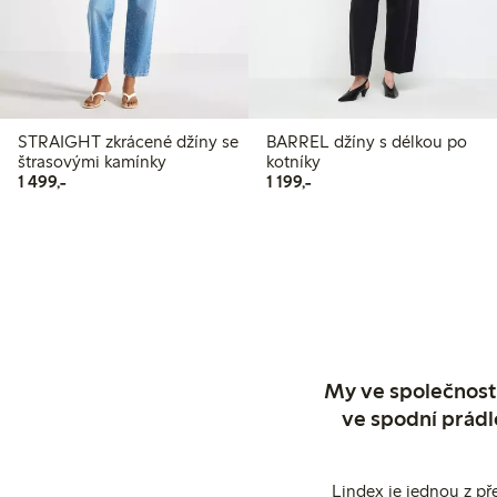
STRAIGHT zkrácené džíny se
BARREL džíny s délkou po
štrasovými kamínky
kotníky
1 499,00 Kč
1 199,00 Kč
1 499,-
1 199,-
My ve společnosti
ve spodní prádl
Lindex je jednou z př