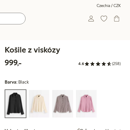
Czechia / CZK
Košile z viskózy
999,00 Kč
999,-
4.6
(258)
Barva:
Black
Vybrat velikost: