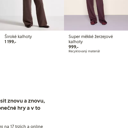
Široké kalhoty
Super měkké žerzejové
1 199,00 Kč
1 199,-
kalhoty
999,00 Kč
999,-
Recyklovaný materiál
sit znovu a znovu,
nečné hry a v to
 na 17 trzích a online