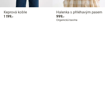
Keprová košile
Halenka s přiléhavým pasem
1 199,00 Kč
999,00 Kč
1 199,-
999,-
Organická bavlna