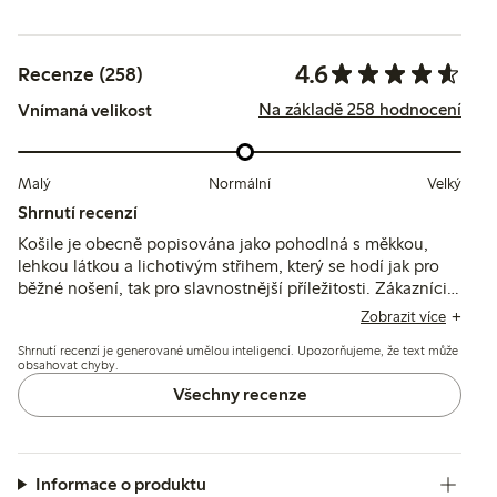
4.6
Recenze (258)
Na základě 258 hodnocení
Vnímaná velikost
Malý
Normální
Velký
Shrnutí recenzí
Košile je obecně popisována jako pohodlná s měkkou,
lehkou látkou a lichotivým střihem, který se hodí jak pro
běžné nošení, tak pro slavnostnější příležitosti. Zákazníci
pozitivně hodnotí barvu a padnutí, zatímco někteří zmiňují
Zobrazit více
dlouhé rukávy a tendenci se snadno mačkat nebo být
Shrnutí recenzí je generované umělou inteligencí. Upozorňujeme, že text může
mírně průsvitná.
obsahovat chyby.
Všechny recenze
Informace o produktu