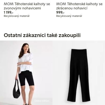
MOM Těhotenské kalhoty se
MOM Těhotenské kalhoty se
zvonovými nohavicemi
zkrácenou nohavicí
1 199,00 Kč
999,00 Kč
1 199,-
999,-
Recyklovaný materiál
Recyklovaný materiál
Ostatní zákazníci také zakoupili
Online edition