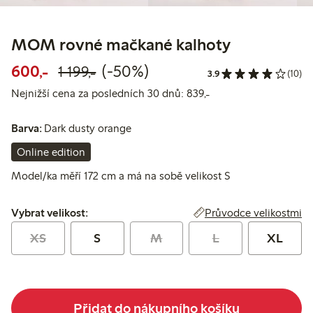
MOM rovné mačkané kalhoty
Snížená cena: 600,00 Kč
Běžná cena: 1 199,00 Kč
50% sleva
600,-
(-50%)
1 199,-
3.9
(10)
Nejnižší cena za posl
Nejnižší cena za posledních 30 dnů: 839,-
Barva:
Dark dusty orange
Online edition
Model/ka měří 172 cm a má na sobě velikost S
Vybrat velikost:
Průvodce velikostmi
Vybrat velikost:
XS
S
M
L
XL
Přidat do nákupního košíku