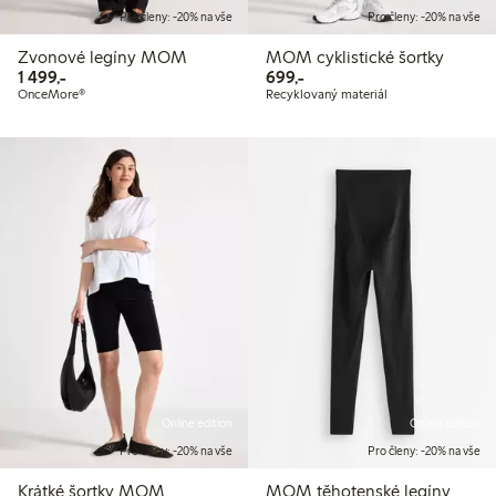
Pro členy: -20% na vše
Pro členy: -20% na vše
Zvonové legíny MOM
MOM cyklistické šortky
1 499,00 Kč
699,00 Kč
1 499,-
699,-
OnceMore®
Recyklovaný materiál
Online edition
Online edition
Pro členy: -20% na vše
Pro členy: -20% na vše
Krátké šortky MOM
MOM těhotenské legíny