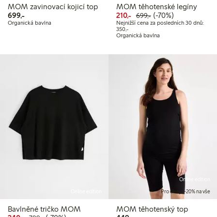
MOM zavinovací kojicí top
MOM těhotenské legíny
699,00 Kč
Snížená cena: 210,00 Kč
Běžná cena: 699,00
70% sleva
699,-
210,-
(-70%)
699,-
Organická bavlna
Nejnižší cena za posledních 30 dnů:
Nejnižší cena za posledních 30 dnů:
350,-
Organická bavlna
Online edition
Online edition
Pro členy: -20% na vše
Bavlněné tričko MOM
MOM těhotenský top