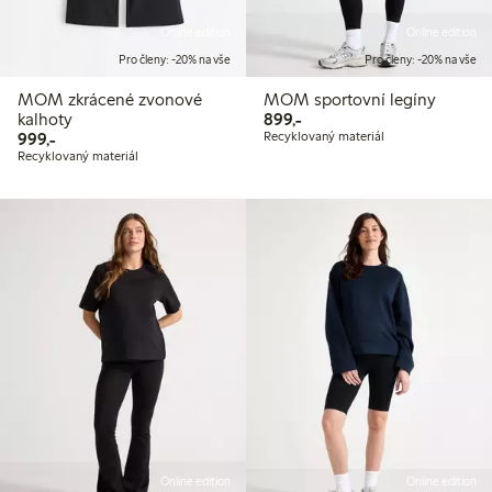
Online edition
Online edition
Pro členy: -20% na vše
Pro členy: -20% na vše
MOM zkrácené zvonové
MOM sportovní legíny
899,00 Kč
kalhoty
899,-
999,00 Kč
999,-
Recyklovaný materiál
Recyklovaný materiál
Online edition
Online edition