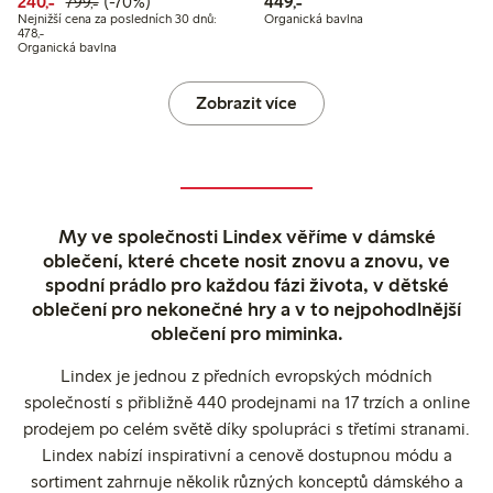
Snížená cena: 240,00 Kč
Běžná cena: 799,00 Kč
70% sleva
449,00 Kč
240,-
(-70%)
449,-
799,-
Nejnižší cena za posledních 30 dnů:
Organická bavlna
Nejnižší cena za posledních 30 dnů: 478,00 Kč
478,-
Organická bavlna
Zobrazit více
My ve společnosti Lindex věříme v dámské
oblečení, které chcete nosit znovu a znovu, ve
spodní prádlo pro každou fázi života, v dětské
oblečení pro nekonečné hry a v to nejpohodlnější
oblečení pro miminka.
Lindex je jednou z předních evropských módních
společností s přibližně 440 prodejnami na 17 trzích a online
prodejem po celém světě díky spolupráci s třetími stranami.
Lindex nabízí inspirativní a cenově dostupnou módu a
sortiment zahrnuje několik různých konceptů dámského a