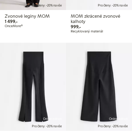
Pro členy: -20% na vše
Pro členy: -20% na vše
Zvonové legíny MOM
MOM zkrácené zvonové
1 499,00 Kč
1 499,-
kalhoty
999,00 Kč
OnceMore®
999,-
Recyklovaný materiál
Online edition
Online edition
Pro členy: -20% na vše
Pro členy: -20% na vše