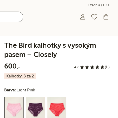
Czechia / CZK
The Bird kalhotky s vysokým
pasem – Closely
600,00 Kč
600,-
4.8
(11)
Kalhotky, 3 za 2
Barva:
Light Pink