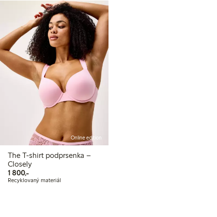
Online edition
The T-shirt podprsenka –
Closely
1 800,00 Kč
1 800,-
Recyklovaný materiál