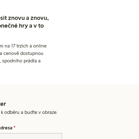
sit znovu a znovu,
nečné hry a v to
 na 17 trzích a online
ní a cenově dostupnou
, spodního prádla a
er
e k odběru a buďte v obraze.
adresa
*