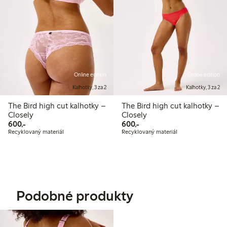
Online edition
Online edition
Kalhotky, 3 za 2
Kalhotky, 3 za 2
The Bird high cut kalhotky –
The Bird high cut kalhotky –
Closely
Closely
600,00 Kč
600,00 Kč
600,-
600,-
Recyklovaný materiál
Recyklovaný materiál
Podobné produkty