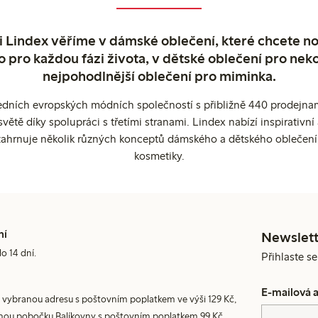
 Lindex věříme v dámské oblečení, které chcete no
o pro každou fázi života, v dětské oblečení pro neko
nejpohodlnější oblečení pro miminka.
edních evropských módních společností s přibližně 440 prodejnami
ětě díky spolupráci s třetími stranami. Lindex nabízí inspirativ
ahrnuje několik různých konceptů dámského a dětského oblečení
kosmetiky.
ní
Newslett
do 14 dní.
Přihlaste s
E-mailová 
 vybranou adresu s poštovním poplatkem ve výši 129 Kč,
nou pobočku Balíkovny s poštovním poplatkem 99 Kč.