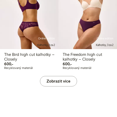
Online edition
Online edition
Kalhotky, 3 za 2
Kalhotky, 3 za 2
The Bird high cut kalhotky –
The Freedom high cut
Closely
kalhotky – Closely
600,00 Kč
600,00 Kč
600,-
600,-
Recyklovaný materiál
Recyklovaný materiál
Zobrazit více