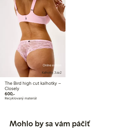
Online edition
Kalhotky, 3 za 2
The Bird high cut kalhotky –
Closely
600,00 Kč
600,-
Recyklovaný materiál
Mohlo by sa vám páčiť