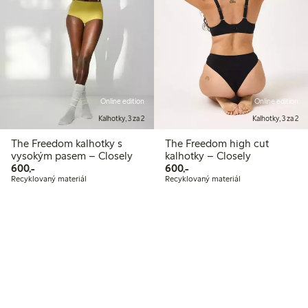
Online edition
Online edition
Kalhotky, 3 za 2
Kalhotky, 3 za 2
The Freedom kalhotky s
The Freedom high cut
vysokým pasem – Closely
kalhotky – Closely
600,00 Kč
600,00 Kč
600,-
600,-
Recyklovaný materiál
Recyklovaný materiál