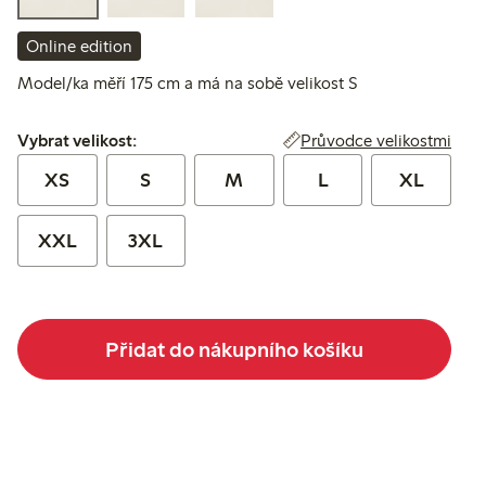
Online edition
Model/ka měří 175 cm a má na sobě velikost S
Vybrat velikost:
Průvodce velikostmi
Vybrat velikost:
XS
S
M
L
XL
XXL
3XL
Přidat do nákupního košíku