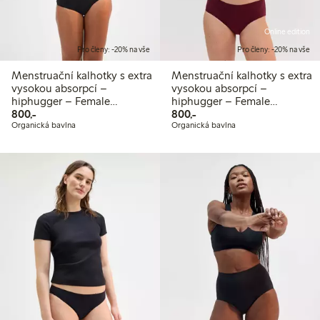
Online edition
Pro členy: -20% na vše
Pro členy: -20% na vše
Menstruační kalhotky s extra
Menstruační kalhotky s extra
vysokou absorpcí –
vysokou absorpcí –
hiphugger – Female
hiphugger – Female
800,00 Kč
800,00 Kč
Engineering
800,-
Engineering
800,-
Organická bavlna
Organická bavlna