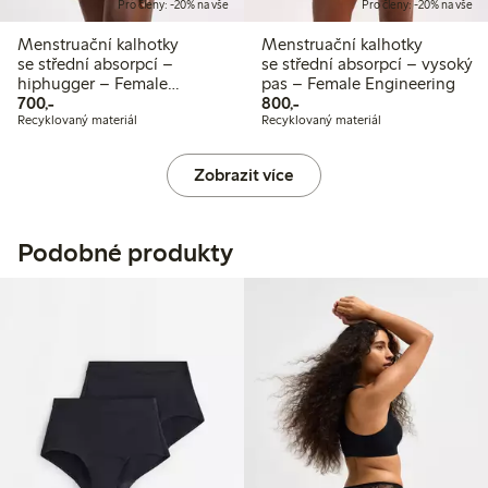
Pro členy: -20% na vše
Pro členy: -20% na vše
Menstruační kalhotky
Menstruační kalhotky
se střední absorpcí –
se střední absorpcí – vysoký
hiphugger – Female
pas – Female Engineering
700,00 Kč
800,00 Kč
Engineering
700,-
800,-
Recyklovaný materiál
Recyklovaný materiál
Zobrazit více
Podobné produkty