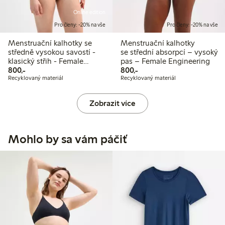
Online edition
Pro členy: -20% na vše
Pro členy: -20% na vše
Menstruační kalhotky se
Menstruační kalhotky
středně vysokou savostí -
se střední absorpcí – vysoký
klasický střih - Female
pas – Female Engineering
800,00 Kč
800,00 Kč
Engineering
800,-
800,-
Recyklovaný materiál
Recyklovaný materiál
Zobrazit více
Mohlo by sa vám páčiť