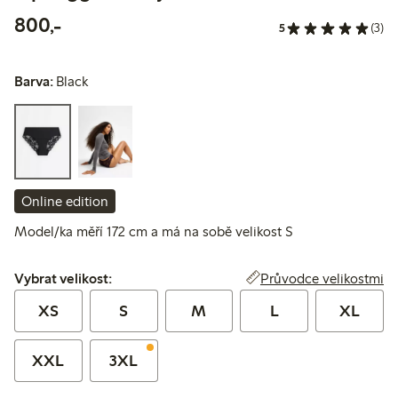
800,00 Kč
800,-
5
(3)
Barva:
Black
Online edition
Model/ka měří 172 cm a má na sobě velikost S
Vybrat velikost:
Průvodce velikostmi
Vybrat velikost:
XS
S
M
L
XL
XXL
3XL