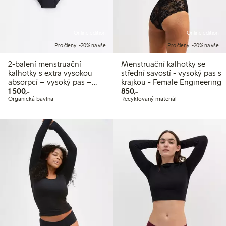
Online edition
Online edition
Pro členy: -20% na vše
Pro členy: -20% na vše
2-balení menstruační
Menstruační kalhotky se
kalhotky s extra vysokou
střední savostí - vysoký pas s
absorpcí – vysoký pas –
krajkou - Female Engineering
1 500,00 Kč
850,00 Kč
Female Engineering
1 500,-
850,-
Organická bavlna
Recyklovaný materiál