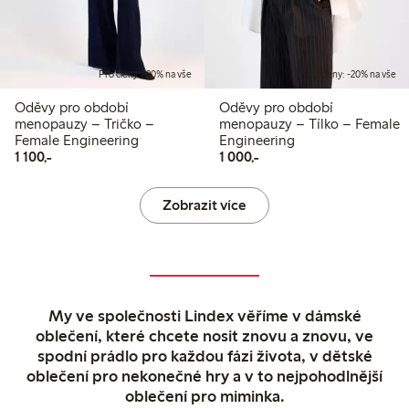
Pro členy: -20% na vše
Pro členy: -20% na vše
Oděvy pro období
Oděvy pro období
menopauzy – Tričko –
menopauzy – Tílko – Female
Female Engineering
Engineering
1 100,00 Kč
1 000,00 Kč
1 100,-
1 000,-
Zobrazit více
My ve společnosti Lindex věříme v dámské
oblečení, které chcete nosit znovu a znovu, ve
spodní prádlo pro každou fázi života, v dětské
oblečení pro nekonečné hry a v to nejpohodlnější
oblečení pro miminka.