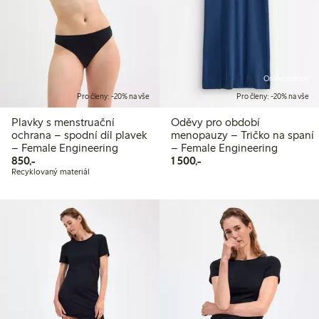
Online edition
Pro členy: -20% na vše
Pro členy: -20% na vše
Plavky s menstruační
Oděvy pro období
ochrana – spodní díl plavek
menopauzy – Tričko na spaní
– Female Engineering
– Female Engineering
850,00 Kč
1 500,00 Kč
850,-
1 500,-
Recyklovaný materiál