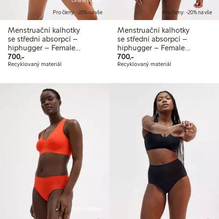
Online edition
Pro členy: -20% na vše
Pro členy: -20% na vše
Menstruační kalhotky
Menstruační kalhotky
se střední absorpcí –
se střední absorpcí –
hiphugger – Female
hiphugger – Female
700,00 Kč
700,00 Kč
Engineering
700,-
Engineering
700,-
Recyklovaný materiál
Recyklovaný materiál
Online edition