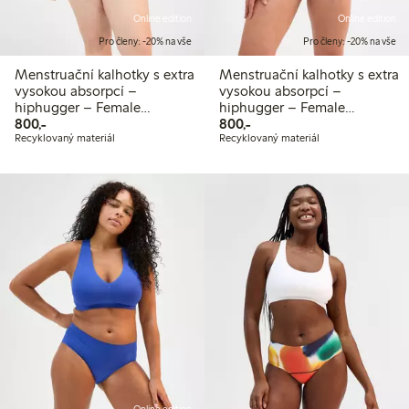
Online edition
Online edition
Pro členy: -20% na vše
Pro členy: -20% na vše
Menstruační kalhotky s extra
Menstruační kalhotky s extra
vysokou absorpcí –
vysokou absorpcí –
hiphugger – Female
hiphugger – Female
800,00 Kč
800,00 Kč
Engineering
800,-
Engineering
800,-
Recyklovaný materiál
Recyklovaný materiál