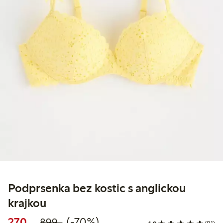
Podprsenka bez kostic s anglickou
krajkou
Snížená cena: 270,00 Kč
Běžná cena: 899,00 Kč
70% sleva
270,-
(-70%)
899,-