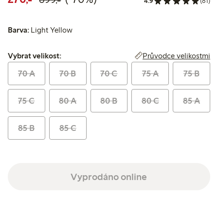
4.9
(81)
Barva:
Light Yellow
Vybrat velikost:
Průvodce velikostmi
Vybrat velikost:
70 A
70 B
70 C
75 A
75 B
75 C
80 A
80 B
80 C
85 A
85 B
85 C
Vyprodáno online