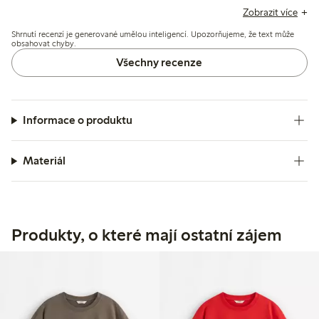
změny v tloušťce materiálu, designu výstřihu a velikostech
Zobrazit více
ve srovnání s předchozími verzemi, přičemž pár z nich
Shrnutí recenzí je generované umělou inteligencí. Upozorňujeme, že text může
zmínilo drobné problémy jako tuhost nebo podráždění
obsahovat chyby.
štítku.
Všechny recenze
Informace o produktu
Materiál
Produkty, o které mají ostatní zájem