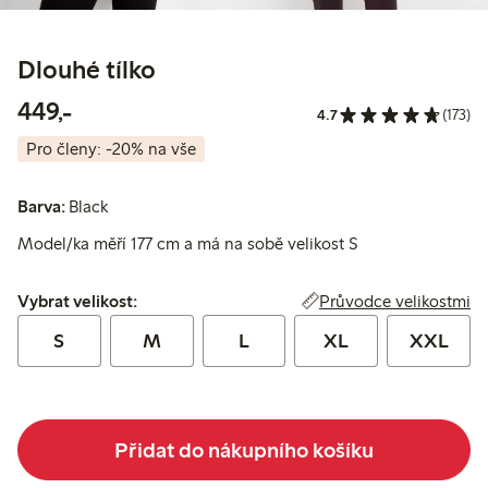
Dlouhé tílko
449,00 Kč
449,-
4.7
(173)
Pro členy: -20% na vše
Barva:
Black
Model/ka měří 177 cm a má na sobě velikost S
Vybrat velikost:
Průvodce velikostmi
Vybrat velikost:
S
M
L
XL
XXL
Přidat do nákupního košíku