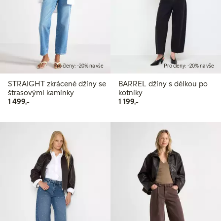
Pro členy: -20% na vše
Pro členy: -20% na vše
STRAIGHT zkrácené džíny se
BARREL džíny s délkou po
štrasovými kamínky
kotníky
1 499,00 Kč
1 199,00 Kč
1 499,-
1 199,-