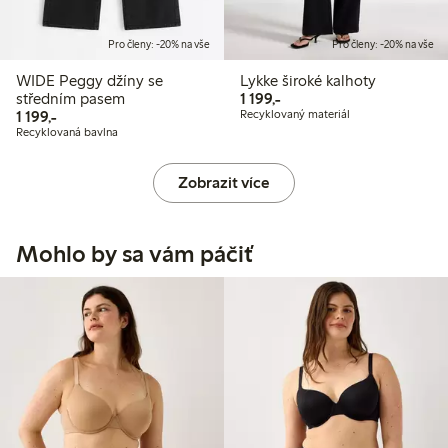
Pro členy: -20% na vše
Pro členy: -20% na vše
WIDE Peggy džíny se
Lykke široké kalhoty
1 199,00 Kč
středním pasem
1 199,-
1 199,00 Kč
1 199,-
Recyklovaný materiál
Recyklovaná bavlna
Zobrazit více
Mohlo by sa vám páčiť