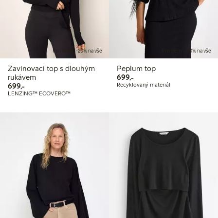
Pro členy: -20% na vše
Pro členy: -20% na vše
Zavinovací top s dlouhým
Peplum top
699,00 Kč
rukávem
699,-
699,00 Kč
699,-
Recyklovaný materiál
LENZING™ ECOVERO™