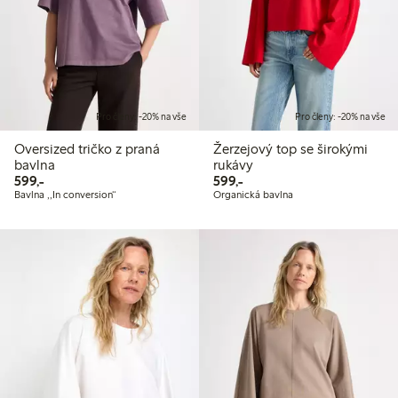
Pro členy: -20% na vše
Pro členy: -20% na vše
Oversized tričko z praná
Žerzejový top se širokými
bavlna
rukávy
599,00 Kč
599,00 Kč
599,-
599,-
Bavlna ,,In conversion“
Organická bavlna