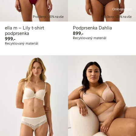
Online edition
Pro členy: -20% na vše
Pro členy: -20% na vše
ella m – Lily t-shirt
Podprsenka Dahlia
899,00 Kč
podprsenka
899,-
999,00 Kč
999,-
Recyklovaný materiál
Recyklovaný materiál