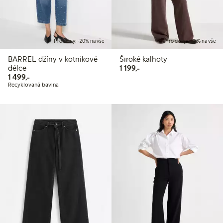
Pro členy: -20% na vše
Pro členy: -20% na vše
BARREL džíny v kotníkové
Široké kalhoty
1 199,00 Kč
délce
1 199,-
1 499,00 Kč
1 499,-
Recyklovaná bavlna