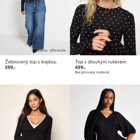
Pro členy: -20% na vše
Pro členy: -20% na vše
Žebrovaný top s krajkou
Top s dlouhým rukávem
599,00 Kč
499,00 Kč
599,-
499,-
Recyklovaný materiál