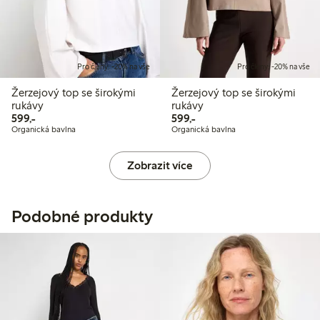
Pro členy: -20% na vše
Pro členy: -20% na vše
Žerzejový top se širokými
Žerzejový top se širokými
rukávy
rukávy
599,00 Kč
599,00 Kč
599,-
599,-
Organická bavlna
Organická bavlna
Zobrazit více
Podobné produkty