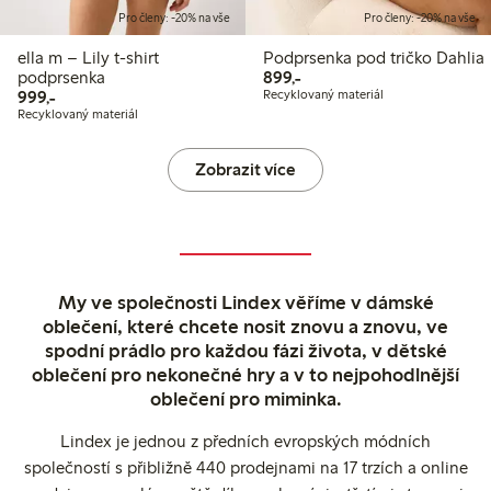
Pro členy: -20% na vše
Pro členy: -20% na vše
ella m – Lily t-shirt
Podprsenka pod tričko Dahlia
899,00 Kč
podprsenka
899,-
999,00 Kč
999,-
Recyklovaný materiál
Recyklovaný materiál
Zobrazit více
My ve společnosti Lindex věříme v dámské
oblečení, které chcete nosit znovu a znovu, ve
spodní prádlo pro každou fázi života, v dětské
oblečení pro nekonečné hry a v to nejpohodlnější
oblečení pro miminka.
Lindex je jednou z předních evropských módních
společností s přibližně 440 prodejnami na 17 trzích a online