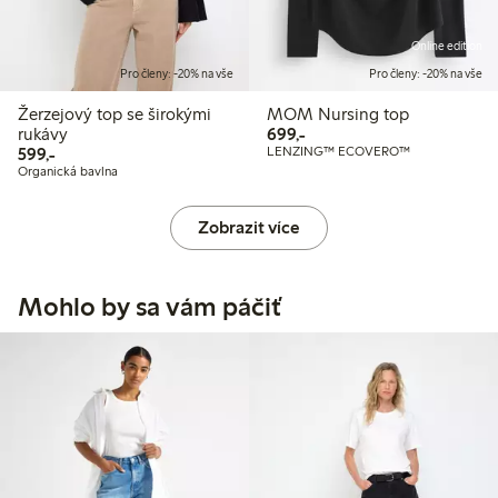
Online edition
Pro členy: -20% na vše
Pro členy: -20% na vše
Žerzejový top se širokými
MOM Nursing top
699,00 Kč
rukávy
699,-
599,00 Kč
599,-
LENZING™ ECOVERO™
Organická bavlna
Zobrazit více
Mohlo by sa vám páčiť