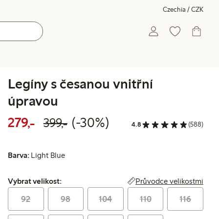
Czechia / CZK
Legíny s česanou vnitřní
úpravou
Snížená cena: 279,00 Kč
Běžná cena: 399,00 Kč
30% sleva
279,-
(-30%)
399,-
4.8
(588)
Barva:
Light Blue
Vybrat velikost:
Průvodce velikostmi
Vybrat velikost:
92
98
104
110
116