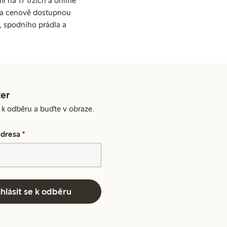
 na 17 trzích a online
ní a cenově dostupnou
, spodního prádla a
er
e k odběru a buďte v obraze.
adresa
*
ihlásit se k odběru