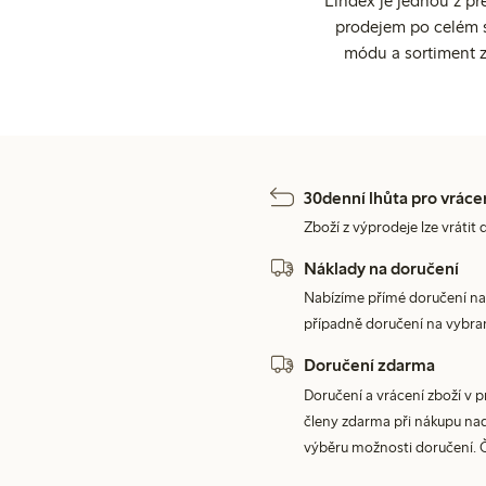
Lindex je jednou z př
prodejem po celém sv
módu a sortiment z
30denní lhůta pro vráce
Zboží z výprodeje lze vrátit 
Náklady na doručení
Nabízíme přímé doručení na
případně doručení na vybra
Doručení zdarma
Doručení a vrácení zboží v 
členy zdarma při nákupu nad 
výběru možnosti doručení. 