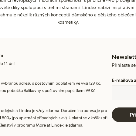
edních evropských módních společností s přibližně 440 prodejnami
ětě díky spolupráci s třetími stranami. Lindex nabízí inspirativ
ahrnuje několik různých konceptů dámského a dětského oblečení
kosmetiky.
ní
Newslett
do 14 dní.
Přihlaste s
E-mailová 
 vybranou adresu s poštovním poplatkem ve výši 129 Kč,
nou pobočku Balíkovny s poštovním poplatkem 99 Kč.
prodejnách Lindex je vždy zdarma. Doručení na adresu je pro
Př
800,- (po uplatnění případných slev). Uplatní se v košíku při
Členství v programu More at Lindex je zdarma.