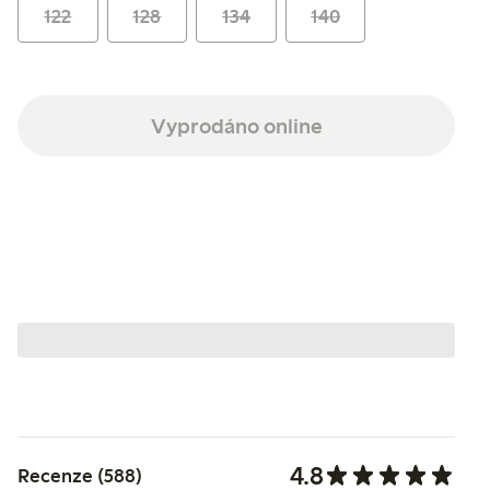
122
128
134
140
Vyprodáno online
4.8
Recenze (588)