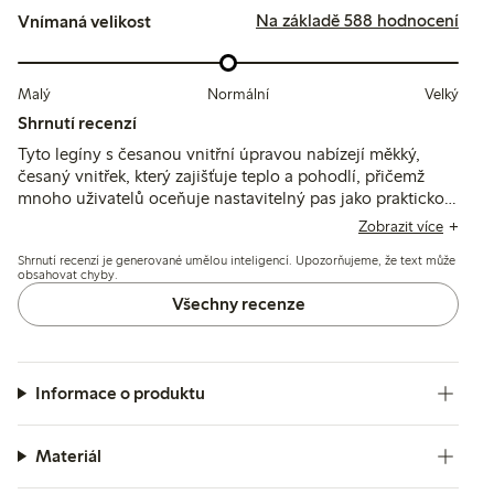
Na základě 588 hodnocení
Vnímaná velikost
Malý
Normální
Velký
Shrnutí recenzí
Tyto legíny s česanou vnitřní úpravou nabízejí měkký,
česaný vnitřek, který zajišťuje teplo a pohodlí, přičemž
mnoho uživatelů oceňuje nastavitelný pas jako praktickou
vlastnost. Střih bývá spíše menší, zejména v oblasti nohou
Zobrazit více
a kotníků, proto se často doporučuje zvolit větší velikost;
Shrnutí recenzí je generované umělou inteligencí. Upozorňujeme, že text může
odolnost a stálost barev jsou obecně hodnoceny
obsahovat chyby.
pozitivně.
Všechny recenze
Informace o produktu
Materiál