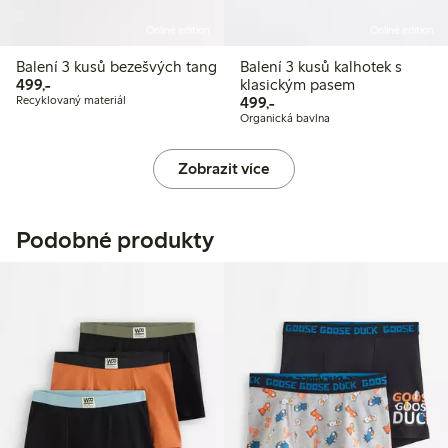
Online edition
Online edition
Balení 3 kusů bezešvých tang
Balení 3 kusů kalhotek s
499,00 Kč
499,-
klasickým pasem
499,00 Kč
Recyklovaný materiál
499,-
Organická bavlna
Zobrazit více
Podobné produkty