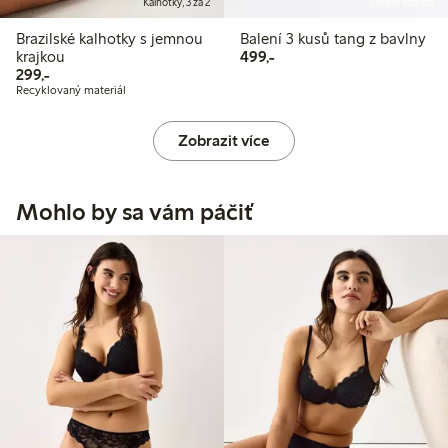
Kalhotky, 3 za 2
Online edition
Brazilské kalhotky s jemnou
Balení 3 kusů tang z bavlny
499,00 Kč
krajkou
499,-
299,00 Kč
299,-
Recyklovaný materiál
Zobrazit více
Mohlo by sa vám páčiť