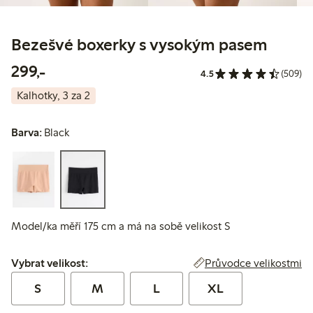
Bezešvé boxerky s vysokým pasem
299,00 Kč
299,-
4.5
(509)
Kalhotky, 3 za 2
Barva:
Black
Model/ka měří 175 cm a má na sobě velikost S
Vybrat velikost:
Průvodce velikostmi
Vybrat velikost:
S
M
L
XL