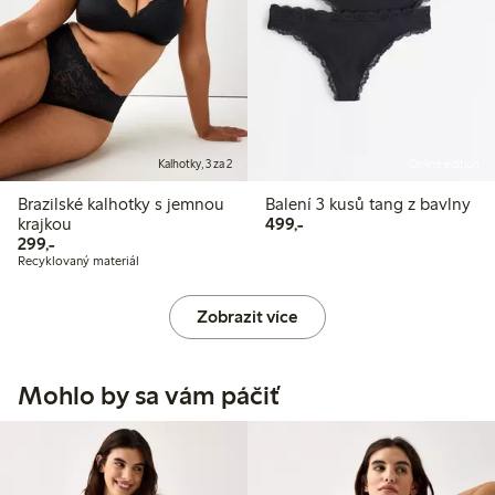
Kalhotky, 3 za 2
Online edition
Brazilské kalhotky s jemnou
Balení 3 kusů tang z bavlny
499,00 Kč
krajkou
499,-
299,00 Kč
299,-
Recyklovaný materiál
Zobrazit více
Mohlo by sa vám páčiť