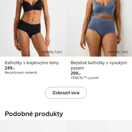
Kalhotky, 3 za 2
Kalhotky, 3 za 2
Kalhotky s krajkovými lemy
Bezešvé kalhotky s vysokým
249,00 Kč
249,-
pasem
299,00 Kč
Recyklovaný materiál
299,-
TENCEL™ Lyocell
Zobrazit více
Podobné produkty