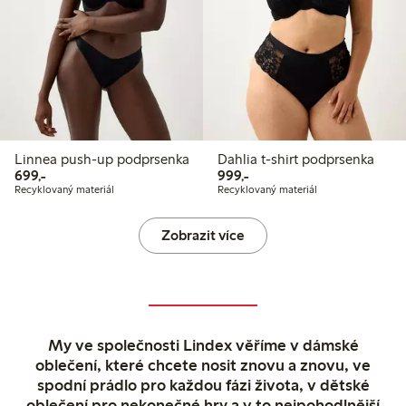
Linnea push-up podprsenka
Dahlia t-shirt podprsenka
699,00 Kč
999,00 Kč
699,-
999,-
Recyklovaný materiál
Recyklovaný materiál
Zobrazit více
My ve společnosti Lindex věříme v dámské
oblečení, které chcete nosit znovu a znovu, ve
spodní prádlo pro každou fázi života, v dětské
oblečení pro nekonečné hry a v to nejpohodlnější