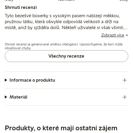
Shrnutí recenzí
Tyto bezešvé boxerky s vysokým pasem nabízejí měkkou,
pružnou látku, která obvykle odpovídá velikosti a drží na
místě, aniž by sjížděla dolů. Někteří uživatelé si však všimli,
že nohavice mají tendenci se shrnovat nebo jsou volnější
Zobrazit více
kolem stehen, a syntetický materiál může u některých
Shrnutí recenzí je generované umělou inteligencí. Upozorňujeme, že text může
působit méně prodyšně nebo způsobovat mírné podráždění.
obsahovat chyby.
Všechny recenze
Informace o produktu
Materiál
Produkty, o které mají ostatní zájem