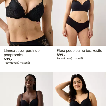
Linnea super push-up
Flora podprsenka bez kostic
899,00 Kč
podprsenka
899,-
699,00 Kč
699,-
Recyklovaný materiál
Recyklovaný materiál