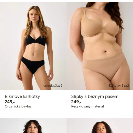
Kalhotky, 3 za 2
Kalhotky, 3 za 2
Bikinové kalhotky
Slipky s běžným pasem
249,00 Kč
249,00 Kč
249,-
249,-
Organická bavlna
Recyklovaný materiál