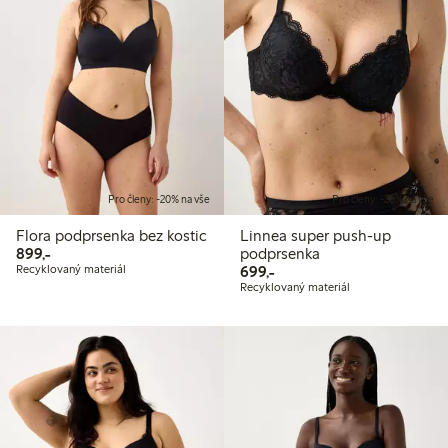
Pro členy: -20% na vše
Pro členy: -20% na vše
Flora podprsenka bez kostic
Linnea super push-up
899,00 Kč
899,-
podprsenka
699,00 Kč
Recyklovaný materiál
699,-
Recyklovaný materiál