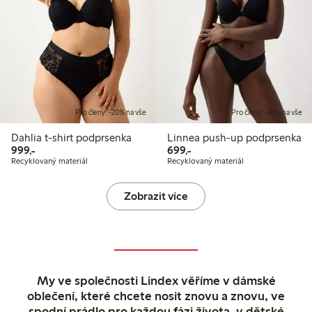
Pro členy: -20% na vše
Pro členy: -20% na vše
Dahlia t-shirt podprsenka
Linnea push-up podprsenka
999,00 Kč
699,00 Kč
999,-
699,-
Recyklovaný materiál
Recyklovaný materiál
Zobrazit více
My ve společnosti Lindex věříme v dámské
oblečení, které chcete nosit znovu a znovu, ve
spodní prádlo pro každou fázi života, v dětské