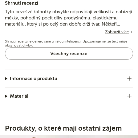
Shrnutí recenzí
Tyto bezešvé kalhotky obvykle odpovídají velikosti a nabízejí
měkký, pohodlný pocit díky prodyšnému, elastickému
materiálu, který si po celý den dobře drží tvar. Někteří
uživatelé zmiňují občasné problémy s odíráním od štítků,
Zobrazit více
povolením elastiku nebo rozdíly ve střihu, ale celkově
Shrnutí recenzí je generované umělou inteligencí. Upozorňujeme, že text může
kalhotky poskytují spolehlivé pohodlí a oporu.
obsahovat chyby.
Všechny recenze
Informace o produktu
Materiál
Produkty, o které mají ostatní zájem