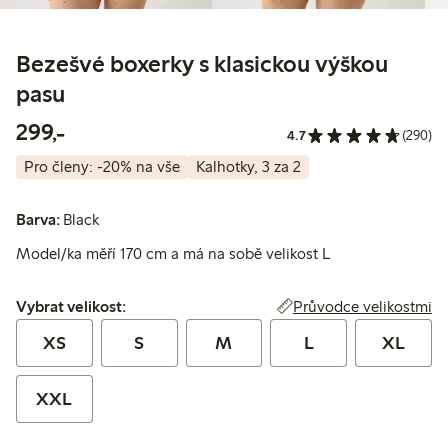
Bezešvé boxerky s klasickou výškou
pasu
299,00 Kč
299,-
4.7
(290)
Pro členy: -20% na vše
Kalhotky, 3 za 2
Barva:
Black
Model/ka měří 170 cm a má na sobě velikost L
Vybrat velikost:
Průvodce velikostmi
Vybrat velikost:
XS
S
M
L
XL
XXL