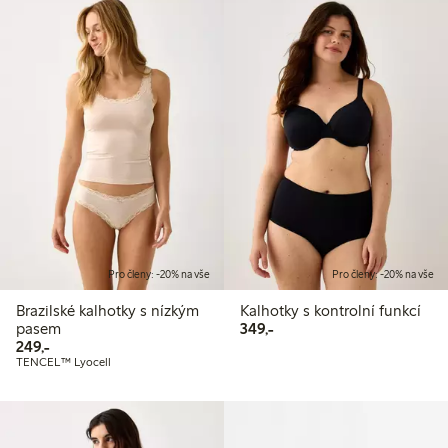
Pro členy: -20% na vše
Pro členy: -20% na vše
Brazilské kalhotky s nízkým
Kalhotky s kontrolní funkcí
349,00 Kč
pasem
349,-
249,00 Kč
249,-
TENCEL™ Lyocell