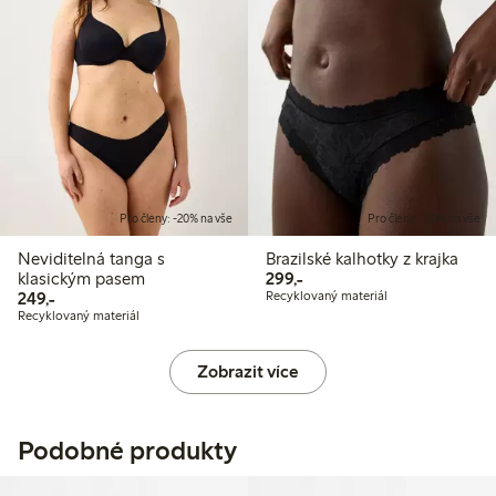
Pro členy: -20% na vše
Pro členy: -20% na vše
Neviditelná tanga s
Brazilské kalhotky z krajka
299,00 Kč
klasickým pasem
299,-
249,00 Kč
249,-
Recyklovaný materiál
Recyklovaný materiál
Zobrazit více
Podobné produkty