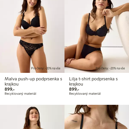
Pro členy: -20% na vše
Pro členy: -20% na vše
Malva push-up podprsenka s
Lilja t-shirt podprsenka s
krajkou
krajkou
899,00 Kč
899,00 Kč
899,-
899,-
Recyklovaný materiál
Recyklovaný materiál