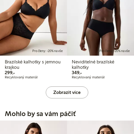
Pro členy: -20% na vše
Pro členy: -20% na vše
Brazilské kalhotky s jemnou
Neviditelné brazilské
krajkou
kalhotky
299,00 Kč
349,00 Kč
299,-
349,-
Recyklovaný materiál
Recyklovaný materiál
Zobrazit více
Mohlo by sa vám páčiť