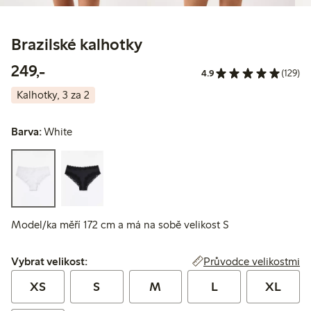
Brazilské kalhotky
249,00 Kč
249,-
4.9
(129)
Kalhotky, 3 za 2
Barva:
White
Model/ka měří 172 cm a má na sobě velikost S
Vybrat velikost:
Průvodce velikostmi
Vybrat velikost:
XS
S
M
L
XL