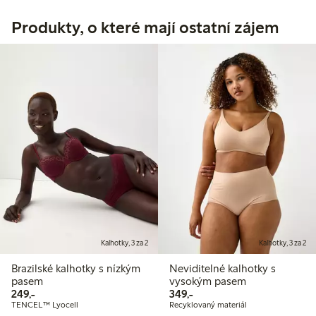
Produkty, o které mají ostatní zájem
Kalhotky, 3 za 2
Kalhotky, 3 za 2
Brazilské kalhotky s nízkým
Neviditelné kalhotky s
pasem
vysokým pasem
249,00 Kč
349,00 Kč
249,-
349,-
TENCEL™ Lyocell
Recyklovaný materiál