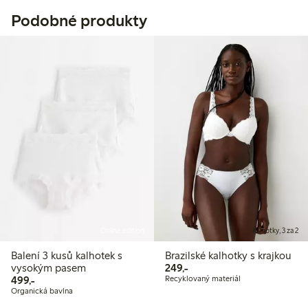
Podobné produkty
Online edition
Kalhotky, 3 za 2
Balení 3 kusů kalhotek s
Brazilské kalhotky s krajkou
249,00 Kč
vysokým pasem
249,-
499,00 Kč
499,-
Recyklovaný materiál
Organická bavlna