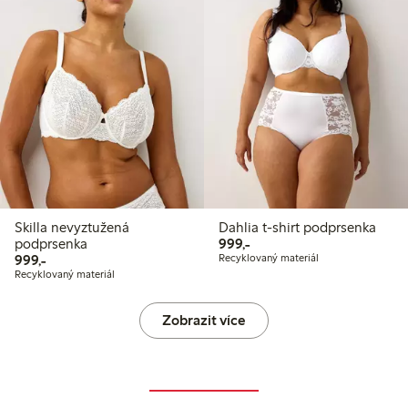
Skilla nevyztužená
Dahlia t-shirt podprsenka
999,00 Kč
podprsenka
999,-
999,00 Kč
999,-
Recyklovaný materiál
Recyklovaný materiál
Zobrazit více