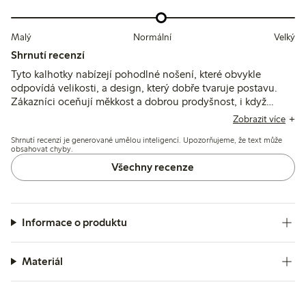
Malý
Normální
Velký
Shrnutí recenzí
Tyto kalhotky nabízejí pohodlné nošení, které obvykle
odpovídá velikosti, a design, který dobře tvaruje postavu.
Zákazníci oceňují měkkost a dobrou prodyšnost, i když
někteří zmiňují, že materiál působí méně přirozeně ve
Zobrazit více
srovnání s předchozími bavlněnými variantami.
Shrnutí recenzí je generované umělou inteligencí. Upozorňujeme, že text může
obsahovat chyby.
Všechny recenze
Informace o produktu
Materiál