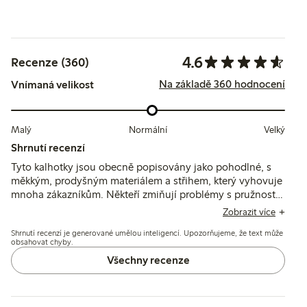
4.6
Recenze (360)
Na základě 360 hodnocení
Vnímaná velikost
Malý
Normální
Velký
Shrnutí recenzí
Tyto kalhotky jsou obecně popisovány jako pohodlné, s
měkkým, prodyšným materiálem a střihem, který vyhovuje
mnoha zákazníkům. Někteří zmiňují problémy s pružností
pasu, která způsobuje sklouzávání nebo shrnování, a
Zobrazit více
občasné obavy ohledně trvanlivosti a konzistence střihu v
Shrnutí recenzí je generované umělou inteligencí. Upozorňujeme, že text může
průběhu času.
obsahovat chyby.
Všechny recenze