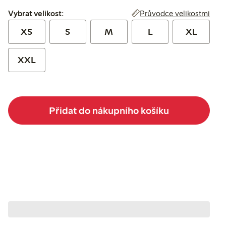
Vybrat velikost:
Průvodce velikostmi
Vybrat velikost:
XS
S
M
L
XL
XXL
Přidat do nákupního košíku