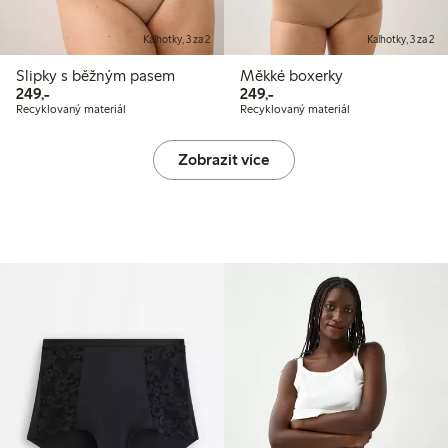
Kalhotky, 3 za 2
Kalhotky, 3 za 2
Slipky s běžným pasem
Měkké boxerky
249,00 Kč
249,00 Kč
249,-
249,-
Recyklovaný materiál
Recyklovaný materiál
Zobrazit více