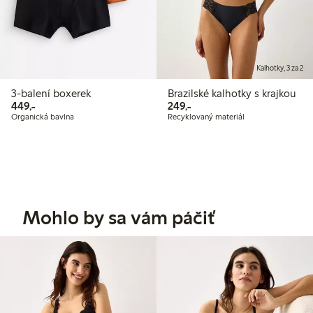
Kalhotky, 3 za 2
3-balení boxerek
Brazilské kalhotky s krajkou
449,00 Kč
249,00 Kč
449,-
249,-
Organická bavlna
Recyklovaný materiál
Mohlo by sa vám páčiť