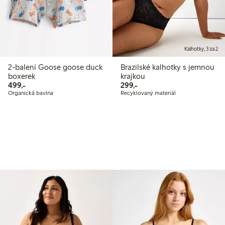
Kalhotky, 3 za 2
2-balení Goose goose duck
Brazilské kalhotky s jemnou
boxerek
krajkou
499,00 Kč
299,00 Kč
499,-
299,-
Organická bavlna
Recyklovaný materiál