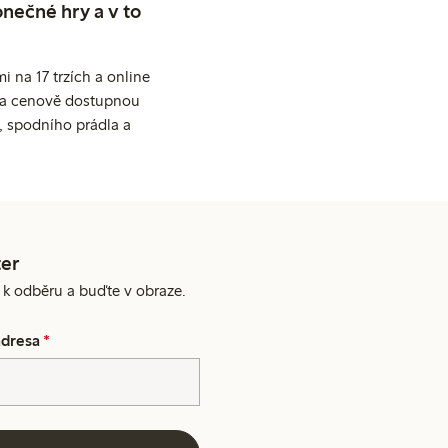
nečné hry a v to
 na 17 trzích a online
ní a cenově dostupnou
, spodního prádla a
er
e k odběru a buďte v obraze.
adresa
*