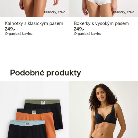
Kalhotky, 3 za 2
Kalhotky, 3 za 2
Kalhotky s klasickým pasem
Boxerky s vysokým pasem
249,00 Kč
249,00 Kč
249,-
249,-
Organická bavlna
Organická bavlna
Podobné produkty