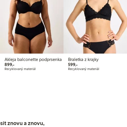
Akleja balconette podprsenka
Braletka z krajky
899,00 Kč
599,00 Kč
899,-
599,-
Recyklovaný materiál
Recyklovaný materiál
sit znovu a znovu,