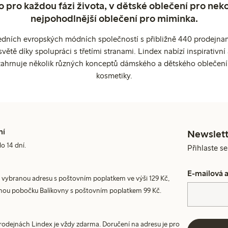
o pro každou fázi života, v dětské oblečení pro neko
nejpohodlnější oblečení pro miminka.
edních evropských módních společností s přibližně 440 prodejnami
ětě díky spolupráci s třetími stranami. Lindex nabízí inspirativ
ahrnuje několik různých konceptů dámského a dětského oblečení
kosmetiky.
ní
Newslett
do 14 dní.
Přihlaste s
E-mailová 
 vybranou adresu s poštovním poplatkem ve výši 129 Kč,
nou pobočku Balíkovny s poštovním poplatkem 99 Kč.
prodejnách Lindex je vždy zdarma. Doručení na adresu je pro