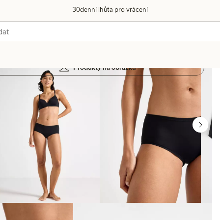
30denní lhůta pro vrácení
Produkty na obrázku