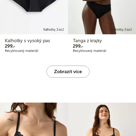
Kalhotky, 3 za 2
Kalhotky, 3 za 2
Kalhotky s vysoký pas
Tanga z krajky
299,00 Kč
299,00 Kč
299,-
299,-
Recyklovaný materiál
Recyklovaný materiál
Zobrazit více