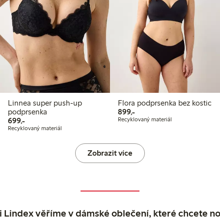
Linnea super push-up
Flora podprsenka bez kostic
899,00 Kč
podprsenka
899,-
699,00 Kč
699,-
Recyklovaný materiál
Recyklovaný materiál
Zobrazit více
 Lindex věříme v dámské oblečení, které chcete no