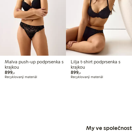
Malva push-up podprsenka s
Lilja t-shirt podprsenka s
krajkou
krajkou
899,00 Kč
899,00 Kč
899,-
899,-
Recyklovaný materiál
Recyklovaný materiál
My ve společnosti