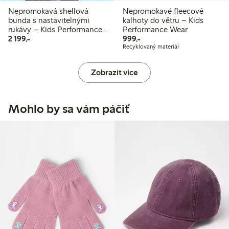
Nepromokavá shellová
Nepromokavé fleecové
bunda s nastavitelnými
kalhoty do větru – Kids
rukávy – Kids Performance
Performance Wear
2 199,00 Kč
999,00 Kč
Wear
2 199,-
999,-
Recyklovaný materiál
Zobrazit více
Mohlo by sa vám páčiť