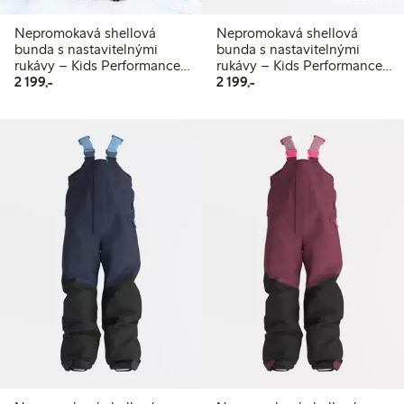
Online edition
Nepromokavá shellová
Nepromokavá shellová
bunda s nastavitelnými
bunda s nastavitelnými
rukávy – Kids Performance
rukávy – Kids Performance
2 199,00 Kč
2 199,00 Kč
Wear
2 199,-
Wear
2 199,-