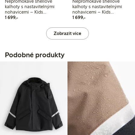
Nepromokavé shellové
Nepromokavé shellové
kalhoty s nastavitelnými
kalhoty s nastavitelnými
nohavicemi – Kids
nohavicemi – Kids
1 699,00 Kč
1 699,00 Kč
Performance Wear
1 699,-
Performance Wear
1 699,-
Zobrazit více
Podobné produkty