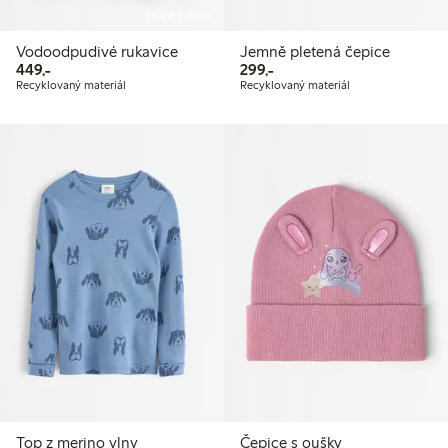
Online edition
Vodoodpudivé rukavice
Jemně pletená čepice
449,00 Kč
299,00 Kč
449,-
299,-
Recyklovaný materiál
Recyklovaný materiál
Top z merino vlny
Čepice s oušky