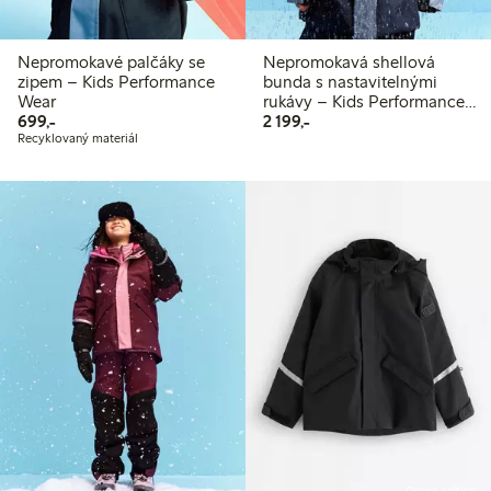
Nepromokavé palčáky se
Nepromokavá shellová
zipem – Kids Performance
bunda s nastavitelnými
Wear
rukávy – Kids Performance
699,00 Kč
2 199,00 Kč
699,-
Wear
2 199,-
Recyklovaný materiál