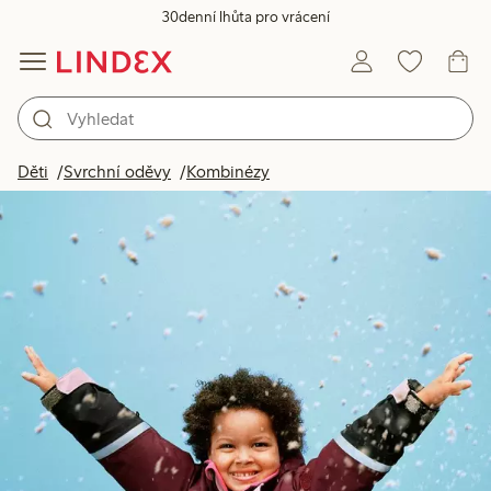
30denní lhůta pro vrácení
Děti
Svrchní oděvy
Kombinézy