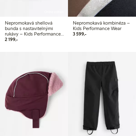
Online edition
Nepromokavá shellová
Nepromokavá kombinéza –
bunda s nastavitelnými
Kids Performance Wear
3 599,00 Kč
rukávy – Kids Performance
3 599,-
2 199,00 Kč
Wear
2 199,-