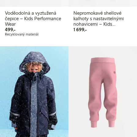
Voděodolná a vyztužená
Nepromokavé shellové
čepice – Kids Performance
kalhoty s nastavitelnými
Wear
nohavicemi – Kids
499,00 Kč
1 699,00 Kč
499,-
Performance Wear
1 699,-
Recyklovaný materiál