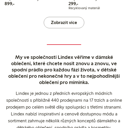
899,00 Kč
299,00 Kč
899,-
299,-
Recyklovaný materiál
Zobrazit více
My ve společnosti Lindex věříme v dámské
oblečení, které chcete nosit znovu a znovu, ve
spodní prádlo pro každou fázi života, v dětské
oblečení pro nekonečné hry a v to nejpohodlnější
oblečení pro miminka.
Lindex je jednou z předních evropských módních
společností s přibližně 440 prodejnami na 17 trzích a online
prodejem po celém světě díky spolupráci s třetími stranami.
Lindex nabízí inspirativní a cenově dostupnou módu a
sortiment zahrnuje několik různých konceptů dámského a
dětského oblečení, spodního prádla a kosmetiky.