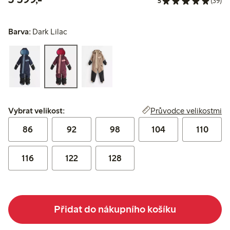
5
(39)
Barva:
Dark Lilac
Vybrat velikost:
Průvodce velikostmi
Vybrat velikost:
86
92
98
104
110
116
122
128
Přidat do nákupního košíku