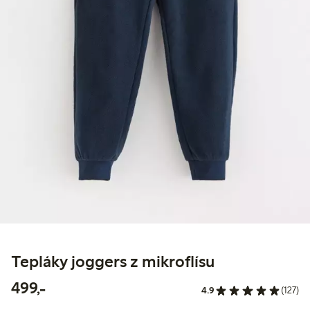
Tepláky joggers z mikroflísu
499,00 Kč
499,-
4.9
(127)