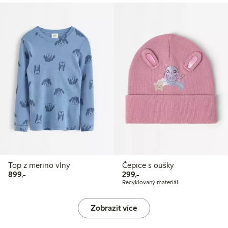
Top z merino vlny
Čepice s oušky
899,00 Kč
299,00 Kč
899,-
299,-
Recyklovaný materiál
Zobrazit více