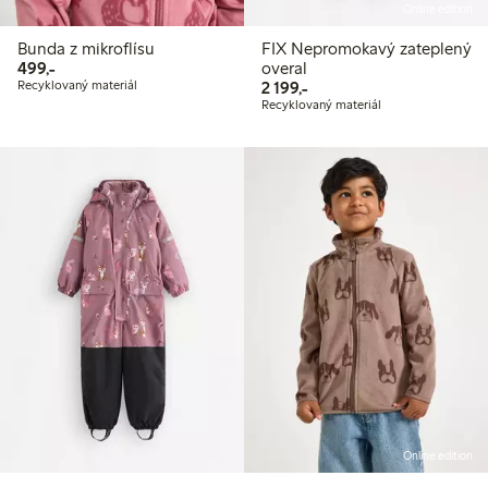
Online edition
Bunda z mikroflísu
FIX Nepromokavý zateplený
499,00 Kč
499,-
overal
2 199,00 Kč
Recyklovaný materiál
2 199,-
Recyklovaný materiál
Online edition