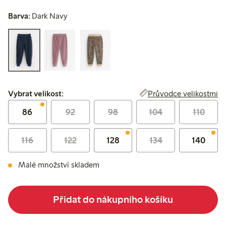
Barva:
Dark Navy
Vybrat velikost:
Průvodce velikostmi
Vybrat velikost:
86
92
98
104
110
116
122
128
134
140
Malé množství skladem
Přidat do nákupního košíku