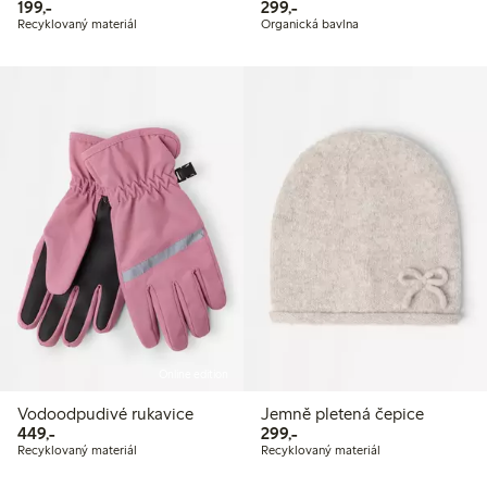
199,00 Kč
299,00 Kč
199,-
299,-
Recyklovaný materiál
Organická bavlna
Online edition
Vodoodpudivé rukavice
Jemně pletená čepice
449,00 Kč
299,00 Kč
449,-
299,-
Recyklovaný materiál
Recyklovaný materiál