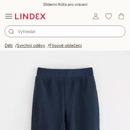
30denní lhůta pro vrácení
Děti
Svrchní oděvy
Flísové oblečení