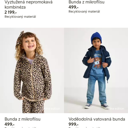
Vyztužená nepromokavá
Bunda z mikroflísu
499,00 Kč
kombinéza
499,-
2 199,00 Kč
2 199,-
Recyklovaný materiál
Recyklovaný materiál
Online edition
Online edition
Bunda z mikroflísu
Voděodolná vatovaná bunda
499,00 Kč
999,00 Kč
499,-
999,-