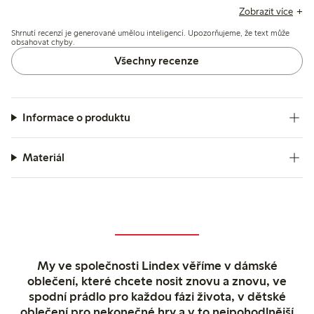
snadný pohyb, přičemž většina považuje velikost za přesnou
Zobrazit více
nebo mírně štědrou. Některé recenze zmiňují drobné obavy,
Shrnutí recenzí je generované umělou inteligencí. Upozorňujeme, že text může
jako jsou krátké rukávy a vysoký límec, který může dráždit
obsahovat chyby.
bradu, ale celkově je kvalita a praktičnost kombinézy velmi
Všechny recenze
dobře hodnocena.
Informace o produktu
Materiál
My ve společnosti Lindex věříme v dámské
oblečení, které chcete nosit znovu a znovu, ve
spodní prádlo pro každou fázi života, v dětské
oblečení pro nekonečné hry a v to nejpohodlnější