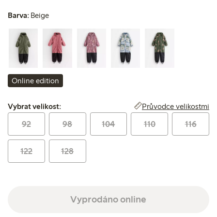
Barva:
Beige
Online edition
Vybrat velikost:
Průvodce velikostmi
Vybrat velikost:
92
98
104
110
116
122
128
Vyprodáno online