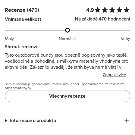
4.9
Recenze (470)
Na základě 470 hodnocení
Vnímaná velikost
Malý
Normální
Velký
Shrnutí recenzí
Tyto outdoorové bundy jsou obecně popisovány jako teplé,
voděodolné a pohodlné, s měkkými materiály vhodnými pro
aktivní děti. Zákazníci uvádějí, že střih bývá mírně větší v
těle, ale s kratšími rukávy, a někteří zmiňují absenci manžet a
Zobrazit více
občasné obavy o odolnost po praní.
Shrnutí recenzí je generované umělou inteligencí. Upozorňujeme, že text může
obsahovat chyby.
Všechny recenze
Informace o produktu