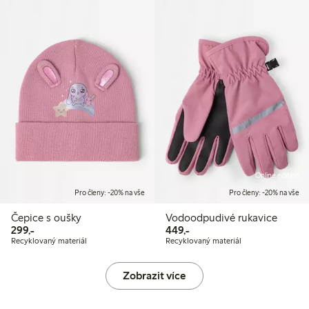
Online edition
Pro členy: -20% na vše
Pro členy: -20% na vše
Čepice s oušky
Vodoodpudivé rukavice
299,00 Kč
449,00 Kč
299,-
449,-
Recyklovaný materiál
Recyklovaný materiál
Zobrazit více