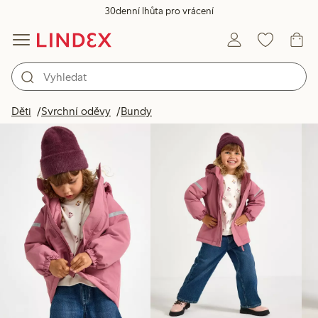
30denní lhůta pro vrácení
Produkty na obrázku
Děti
Svrchní oděvy
Bundy