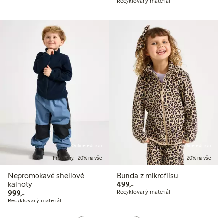
Recyklovaný materiál
Online edition
Online edition
Pro členy: -20% na vše
Pro členy: -20% na vše
Nepromokavé shellové
Bunda z mikroflísu
499,00 Kč
kalhoty
499,-
999,00 Kč
999,-
Recyklovaný materiál
Recyklovaný materiál