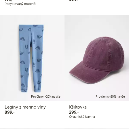
Recyklovaný materiál
Pro členy: -20% na vše
Pro členy: -20% na vše
Legíny z merino vlny
Kšiltovka
899,00 Kč
299,00 Kč
899,-
299,-
Organická bavlna