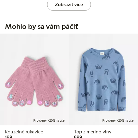
Zobrazit více
Mohlo by sa vám páčiť
Pro členy: -20% na vše
Pro členy: -20% na vše
Kouzelné rukavice
Top z merino vlny
199,00 Kč
899,00 Kč
199,-
899,-