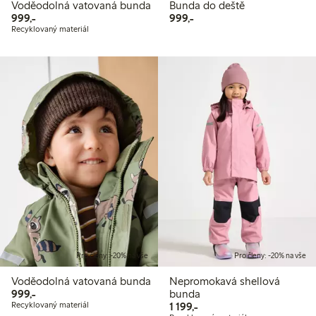
Voděodolná vatovaná bunda
Bunda do deště
999,00 Kč
999,00 Kč
999,-
999,-
Recyklovaný materiál
Pro členy: -20% na vše
Pro členy: -20% na vše
Voděodolná vatovaná bunda
Nepromokavá shellová
999,00 Kč
999,-
bunda
1 199,00 Kč
Recyklovaný materiál
1 199,-