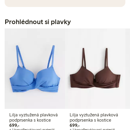
Prohlédnout si plavky
Lilja vyztužená plavková
Lilja vyztužená plavková
podprsenka s kostice
podprsenka s kostice
699,00 Kč
699,00 Kč
699,-
699,-
+ 1 barva
Recyklovaný materiál
+ 1 barva
Recyklovaný materiál