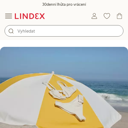
30denní lhůta pro vrácení
Průvodce péčí o plavky