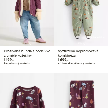
Online edition
Již brzy
Již brzy
Prošívaná bunda s podšívkou
Vyztužená nepromokavá
z umělé kožešiny
kombinéza
1 199,00 Kč
1 699,00 Kč
1 199,-
1 699,-
Recyklovaný materiál
+ 1 barva
Recyklovaný materiál