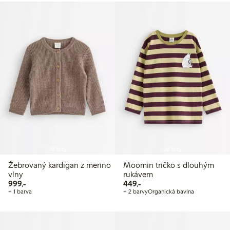
Již brzy
Již brzy
Žebrovaný kardigan z merino
Moomin tričko s dlouhým
vlny
rukávem
999,00 Kč
449,00 Kč
999,-
449,-
+ 1 barva
+ 2 barvy
Organická bavlna