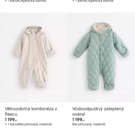
+ 1 barva
Organická bavlna
+ 1 barva
Organická bavlna
Online edition
Online edition
Již brzy
Již brzy
Větruodolná kombinéza z
Vodoodpudivý zateplený
fleecu
overal
1 199,00 Kč
1 199,00 Kč
1 199,-
1 199,-
+ 1 barva
Recyklovaný materiál
Recyklovaný materiál