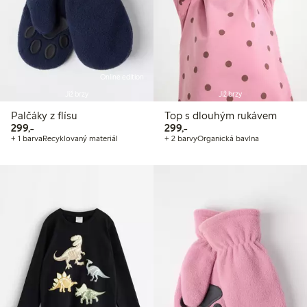
Online edition
Již brzy
Již brzy
Palčáky z flísu
Top s dlouhým rukávem
299,00 Kč
299,00 Kč
299,-
299,-
+ 1 barva
Recyklovaný materiál
+ 2 barvy
Organická bavlna