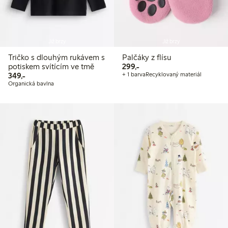
Již brzy
Již brzy
Tričko s dlouhým rukávem s
Palčáky z flísu
299,00 Kč
potiskem svítícím ve tmě
299,-
349,00 Kč
349,-
+ 1 barva
Recyklovaný materiál
Organická bavlna