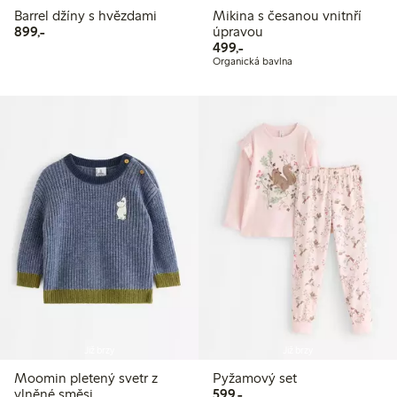
Barrel džíny s hvězdami
Mikina s česanou vnitnří
899,00 Kč
899,-
úpravou
499,00 Kč
499,-
Organická bavlna
Již brzy
Již brzy
Moomin pletený svetr z
Pyžamový set
599,00 Kč
vlněné směsi
599,-