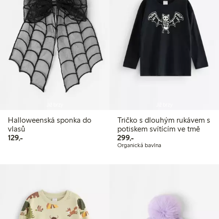
Již brzy
Již brzy
Halloweenská sponka do
Tričko s dlouhým rukávem s
vlasů
potiskem svítícím ve tmě
129,00 Kč
299,00 Kč
129,-
299,-
Organická bavlna