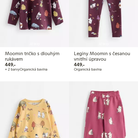
Již brzy
Již brzy
Moomin tričko s dlouhým
Legíny Moomin s česanou
rukávem
vnitřní úpravou
449,00 Kč
449,00 Kč
449,-
449,-
+ 2 barvy
Organická bavlna
Organická bavlna