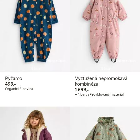
Online edition
Online edition
Již brzy
Již brzy
Pyžamo
Vyztužená nepromokavá
499,00 Kč
499,-
kombinéza
1 699,00 Kč
Organická bavlna
1 699,-
+ 1 barva
Recyklovaný materiál