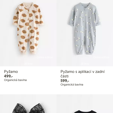
Online edition
Online edition
Již brzy
Již brzy
Pyžamo
Pyžamo s aplikací v zadní
499,00 Kč
499,-
části
599,00 Kč
Organická bavlna
599,-
Organická bavlna