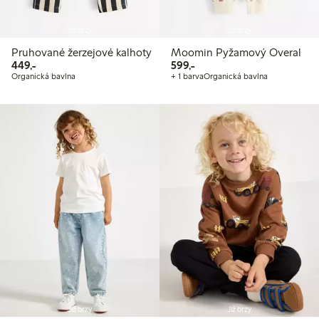
Již brzy
Již brzy
Pruhované žerzejové kalhoty
Moomin Pyžamový Overal
449,00 Kč
599,00 Kč
449,-
599,-
Organická bavlna
+ 1 barva
Organická bavlna
Již brzy
Již brzy