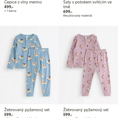
Čepice z vlny merino
Šaty s potiskem svítícím ve
499,00 Kč
499,-
tmě
699,00 Kč
+ 1 barva
699,-
Recyklovaný materiál
Již brzy
Již brzy
Žebrovaný pyžamový set
Žebrovaný pyžamový set
599,00 Kč
599,00 Kč
599,-
599,-