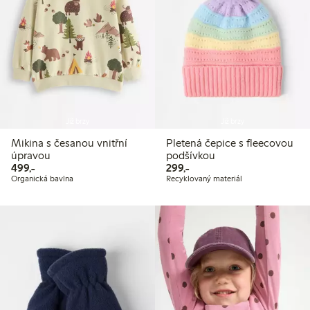
Již brzy
Již brzy
Mikina s česanou vnitřní
Pletená čepice s fleecovou
úpravou
podšívkou
499,00 Kč
299,00 Kč
499,-
299,-
Organická bavlna
Recyklovaný materiál