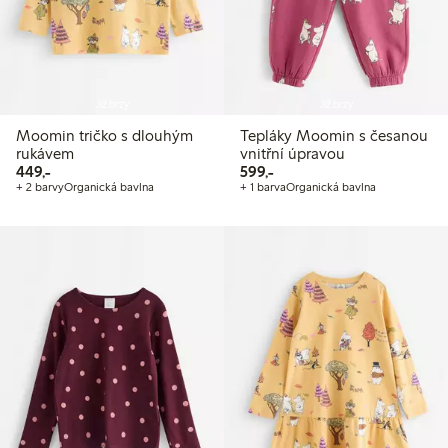
Již brzy
Již brzy
Moomin tričko s dlouhým
Tepláky Moomin s česanou
rukávem
vnitřní úpravou
449,00 Kč
599,00 Kč
449,-
599,-
+ 2 barvy
Organická bavlna
+ 1 barva
Organická bavlna