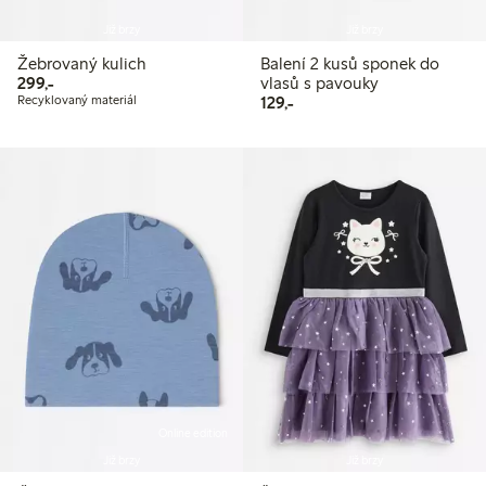
Již brzy
Již brzy
Žebrovaný kulich
Balení 2 kusů sponek do
299,00 Kč
299,-
vlasů s pavouky
129,00 Kč
Recyklovaný materiál
129,-
Online edition
Již brzy
Již brzy