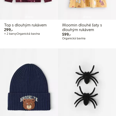
Již brzy
Již brzy
Top s dlouhým rukávem
Moomin dlouhé šaty s
299,00 Kč
299,-
dlouhým rukávem
599,00 Kč
+ 2 barvy
Organická bavlna
599,-
Organická bavlna