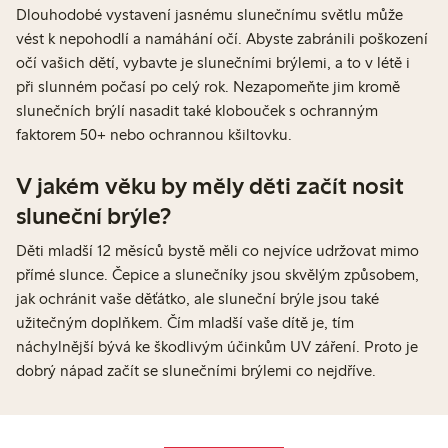
Dlouhodobé vystavení jasnému slunečnímu světlu může
vést k nepohodlí a namáhání očí. Abyste zabránili poškození
očí vašich dětí, vybavte je slunečními brýlemi, a to v létě i
při slunném počasí po celý rok. Nezapomeňte jim kromě
slunečních brýlí nasadit také klobouček s ochranným
faktorem 50+ nebo ochrannou kšiltovku.
V jakém věku by měly děti začít nosit
sluneční brýle?
Děti mladší 12 měsíců bystě měli co nejvíce udržovat mimo
přímé slunce. Čepice a slunečníky jsou skvělým způsobem,
jak ochránit vaše děťátko, ale sluneční brýle jsou také
užitečným doplňkem. Čím mladší vaše dítě je, tím
náchylnější bývá ke škodlivým účinkům UV záření. Proto je
dobrý nápad začít se slunečními brýlemi co nejdříve.