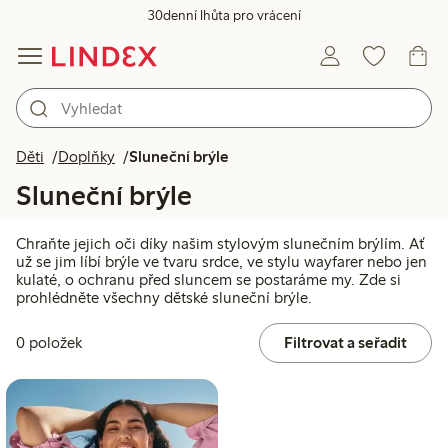
30denní lhůta pro vrácení
Děti
Doplňky
Sluneční brýle
Sluneční brýle
Chraňte jejich oči díky našim stylovým slunečním brýlím. Ať
už se jim líbí brýle ve tvaru srdce, ve stylu wayfarer nebo jen
kulaté, o ochranu před sluncem se postaráme my. Zde si
prohlédněte všechny dětské sluneční brýle.
0 položek
Filtrovat a seřadit