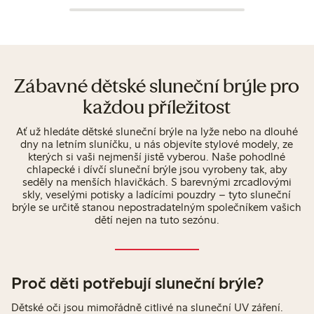
Zábavné dětské sluneční brýle pro
každou příležitost
Ať už hledáte dětské sluneční brýle na lyže nebo na dlouhé
dny na letním sluníčku, u nás objevíte stylové modely, ze
kterých si vaši nejmenší jistě vyberou. Naše pohodlné
chlapecké i dívčí sluneční brýle jsou vyrobeny tak, aby
seděly na menších hlavičkách. S barevnými zrcadlovými
skly, veselými potisky a ladícími pouzdry – tyto sluneční
brýle se určitě stanou nepostradatelným společníkem vašich
dětí nejen na tuto sezónu.
Proč děti potřebují sluneční brýle?
Dětské oči jsou mimořádně citlivé na sluneční UV záření.