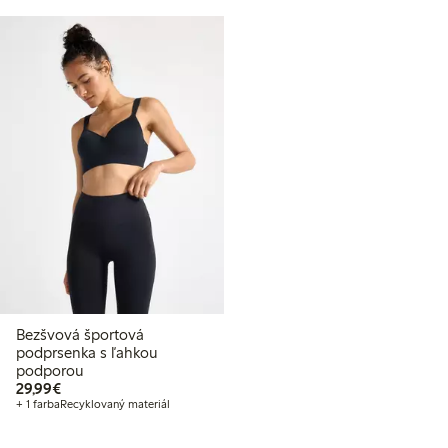
Bezšvová športová
podprsenka s ľahkou
podporou
29,99 €
29,99€
+ 1 farba
Recyklovaný materiál