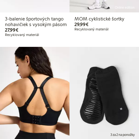
Online edition
3-balenie športových tango
MOM cyklistické šortky
29,99 €
nohavičiek s vysokým pásom
29,99€
27,99 €
27,99€
Recyklovaný materiál
Recyklovaný materiál
3 za 2 na ponožky