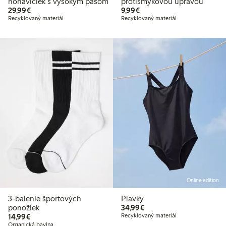
nohavičiek s vysokým pásom
protišmykovou úpravou
29,99 €
9,99 €
29,99€
9,99€
Recyklovaný materiál
Recyklovaný materiál
Online edition
3-balenie športových
Plavky
34,99 €
ponožiek
34,99€
14,99 €
14,99€
Recyklovaný materiál
Organická bavlna