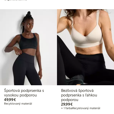
Športová podprsenka s
Bezšvová športová
vysokou podporou
podprsenka s ľahkou
49,99 €
49,99€
podporou
29,99 €
Recyklovaný materiál
29,99€
+ 1 farba
Recyklovaný materiál