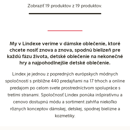
Zobraziť 19 produktov z 19 produktov.
My v Lindexe veríme v dámske oblečenie, ktoré
chcete nosiť znova a znova, spodnú bielizeň pre
každú fázu života, detské oblečenie na nekonečné
hry a najpohodlnejšie detské oblečenie.
Lindex je jednou z popredných európskych módnych
spoločností s približne 440 predajňami na 17 trhoch a online
predajom po celom svete prostredníctvom spolupráce s
tretími stranami. Spoločnosť Lindex ponúka inšpiratívnu a
cenovo dostupnú módu a sortiment zahŕňa niekoľko
rôznych konceptov dámskej, detskej, spodnej bielizne a
kozmetiky.