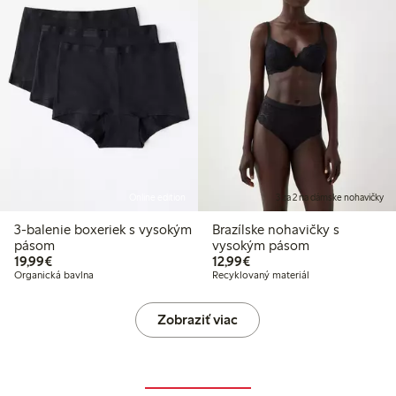
Online edition
3 za 2 na dámske nohavičky
3-balenie boxeriek s vysokým
Brazílske nohavičky s
pásom
vysokým pásom
19,99 €
12,99 €
19,99€
12,99€
Organická bavlna
Recyklovaný materiál
Zobraziť viac