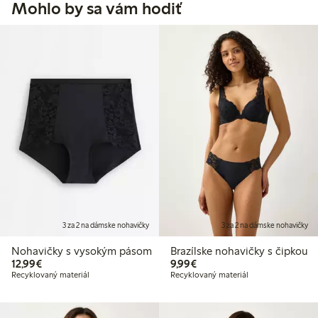
Mohlo by sa vám hodiť
3 za 2 na dámske nohavičky
3 za 2 na dámske nohavičky
Nohavičky s vysokým pásom
Brazílske nohavičky s čipkou
12,99 €
9,99 €
12,99€
9,99€
Recyklovaný materiál
Recyklovaný materiál