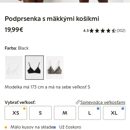
Podprsenka s mäkkými košíkmi
19,99 €
19,99€
4.5
(302)
Farba:
Black
Modelka má 173 cm a má na sebe veľkosť S
Vybrať veľkosť:
Sprievodca veľkosťami
Vybrať veľkosť:
XS
S
M
L
XL
Málo kusov na sklade
Už čoskoro