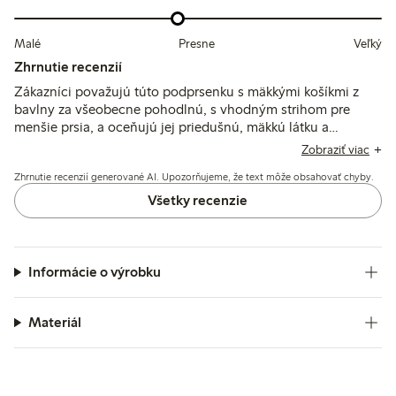
Malé
Presne
Veľký
Zhrnutie recenzií
Zákazníci považujú túto podprsenku s mäkkými košíkmi z
bavlny za všeobecne pohodlnú, s vhodným strihom pre
menšie prsia, a oceňujú jej priedušnú, mäkkú látku a
absenciu kostíc. Niektorí si všimli, že košíky sú menšie a
Zobraziť viac
úzke ramienka alebo švy môžu spôsobovať nepohodlie
Zhrnutie recenzií generované AI. Upozorňujeme, že text môže obsahovať chyby.
alebo odieranie, zatiaľ čo niektorí spomínajú obmedzenú
podporu a udržanie tvaru v priebehu času.
Všetky recenzie
Informácie o výrobku
Materiál