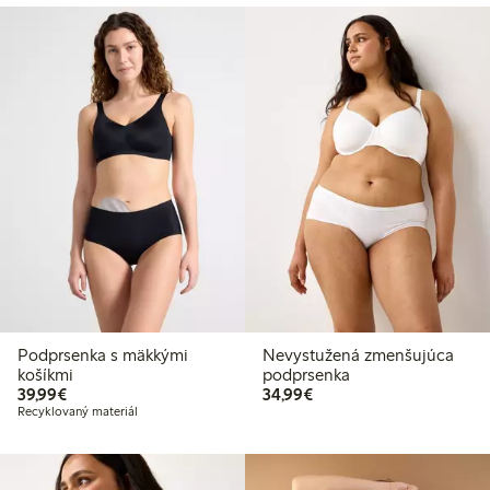
Podprsenka s mäkkými
Nevystužená zmenšujúca
košíkmi
podprsenka
39,99 €
34,99 €
39,99€
34,99€
Recyklovaný materiál