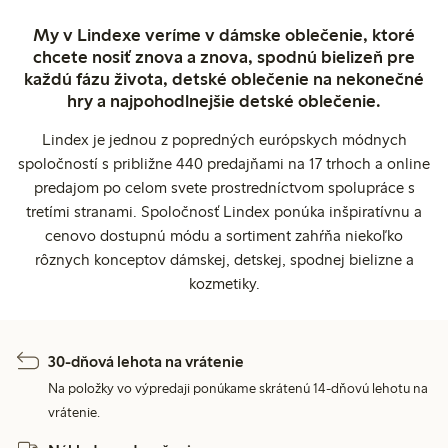
My v Lindexe veríme v dámske oblečenie, ktoré
chcete nosiť znova a znova, spodnú bielizeň pre
každú fázu života, detské oblečenie na nekonečné
hry a najpohodlnejšie detské oblečenie.
Lindex je jednou z popredných európskych módnych
spoločností s približne 440 predajňami na 17 trhoch a online
predajom po celom svete prostredníctvom spolupráce s
tretími stranami. Spoločnosť Lindex ponúka inšpiratívnu a
cenovo dostupnú módu a sortiment zahŕňa niekoľko
rôznych konceptov dámskej, detskej, spodnej bielizne a
kozmetiky.
30-dňová lehota na vrátenie
Na položky vo výpredaji ponúkame skrátenú 14-dňovú lehotu na
vrátenie.