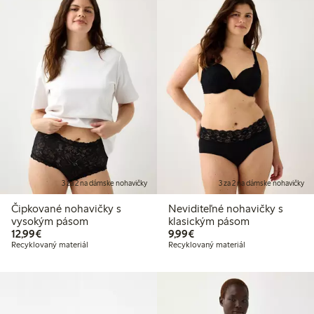
3 za 2 na dámske nohavičky
3 za 2 na dámske nohavičky
Čipkované nohavičky s
Neviditeľné nohavičky s
vysokým pásom
klasickým pásom
12,99 €
9,99 €
12,99€
9,99€
Recyklovaný materiál
Recyklovaný materiál