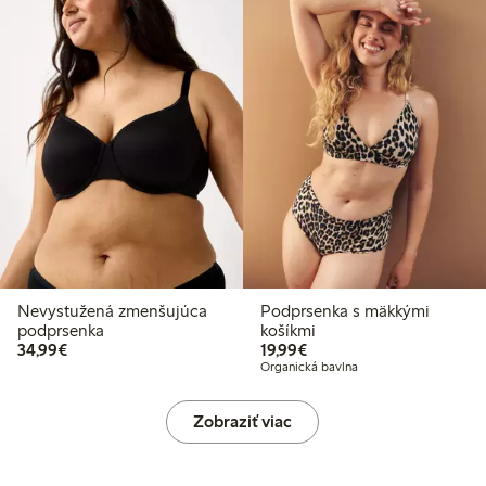
Nevystužená zmenšujúca
Podprsenka s mäkkými
podprsenka
košíkmi
34,99 €
19,99 €
34,99€
19,99€
Organická bavlna
Zobraziť viac