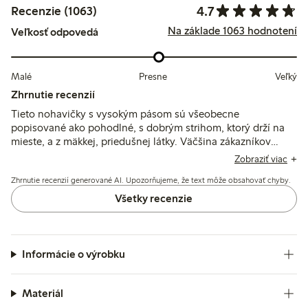
4.7
Recenzie (1063)
Na základe 1063 hodnotení
Veľkosť odpovedá
Malé
Presne
Veľký
Zhrnutie recenzií
Tieto nohavičky s vysokým pásom sú všeobecne
popisované ako pohodlné, s dobrým strihom, ktorý drží na
mieste, a z mäkkej, priedušnej látky. Väčšina zákazníkov
považuje veľkosť za pravú, hoci niektorí poznamenávajú, že
Zobraziť viac
otvory na nohách môžu byť tesné a pásová guma občas
Zhrnutie recenzií generované AI. Upozorňujeme, že text môže obsahovať chyby.
príliš pevná. Niekoľkí spomínajú nepohodlie spôsobené
švom na zadnej strane, ale celkovo nohavičky dobre
Všetky recenzie
udržiavajú tvar a kvalitu aj po praní.
Informácie o výrobku
Materiál