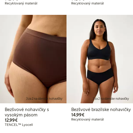
Recyklovaný materiál
Recyklovaný materiál
3 za 2 na dámske nohavičky
3 za 2 na dámske nohavičky
Bezšvové nohavičky s
Bezšvové brazílske nohavičky
14,99 €
vysokým pásom
14,99€
12,99 €
12,99€
Recyklovaný materiál
TENCEL™ Lyocell