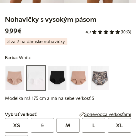
Nohavičky s vysokým pásom
9,99 €
9,99€
4.7
(1063)
3 za 2 na dámske nohavičky
Farba:
White
Modelka má 175 cm a má na sebe veľkosť S
Vybrať veľkosť:
Sprievodca veľkosťami
Vybrať veľkosť:
XS
S
M
L
XL