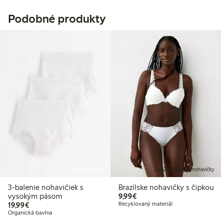
Podobné produkty
Online edition
3 za 2 na dámske nohavičky
3-balenie nohavičiek s
Brazílske nohavičky s čipkou
9,99 €
vysokým pásom
9,99€
19,99 €
19,99€
Recyklovaný materiál
Organická bavlna