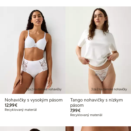
3 za 2 na dámske nohavičky
3 za 2 na dámske nohavičky
Nohavičky s vysokým pásom
Tango nohavičky s nízkym
12,99 €
12,99€
pásom
7,99 €
Recyklovaný materiál
7,99€
Recyklovaný materiál