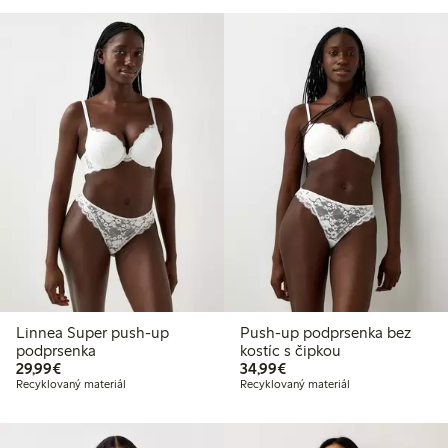
Linnea Super push-up
Push-up podprsenka bez
podprsenka
kostíc s čipkou
29,99 €
34,99 €
29,99€
34,99€
Recyklovaný materiál
Recyklovaný materiál