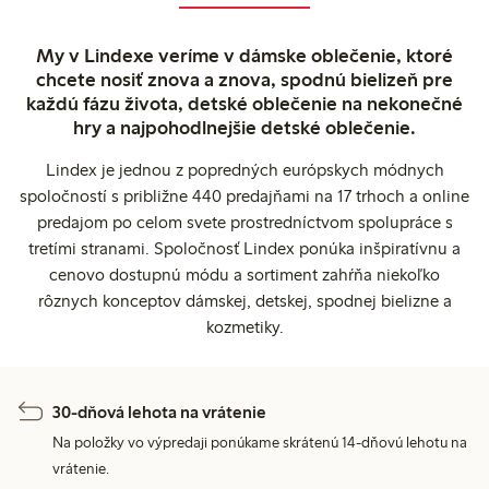
My v Lindexe veríme v dámske oblečenie, ktoré
chcete nosiť znova a znova, spodnú bielizeň pre
každú fázu života, detské oblečenie na nekonečné
hry a najpohodlnejšie detské oblečenie.
Lindex je jednou z popredných európskych módnych
spoločností s približne 440 predajňami na 17 trhoch a online
predajom po celom svete prostredníctvom spolupráce s
tretími stranami. Spoločnosť Lindex ponúka inšpiratívnu a
cenovo dostupnú módu a sortiment zahŕňa niekoľko
rôznych konceptov dámskej, detskej, spodnej bielizne a
kozmetiky.
30-dňová lehota na vrátenie
Na položky vo výpredaji ponúkame skrátenú 14-dňovú lehotu na
vrátenie.