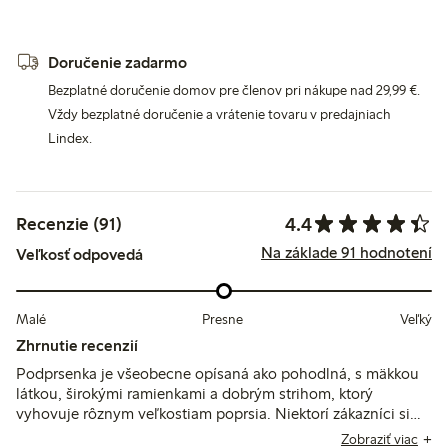
Doručenie zadarmo
Bezplatné doručenie domov pre členov pri nákupe nad 29,99 €.
Vždy bezplatné doručenie a vrátenie tovaru v predajniach
Lindex.
4.4
Recenzie (91)
Na základe 91 hodnotení
Veľkosť odpovedá
Malé
Presne
Veľký
Zhrnutie recenzií
Podprsenka je všeobecne opísaná ako pohodlná, s mäkkou
látkou, širokými ramienkami a dobrým strihom, ktorý
vyhovuje rôznym veľkostiam poprsia. Niektorí zákazníci si
všimli mierne roztiahnutie po nosení a občasné nepohodlie
Zobraziť viac