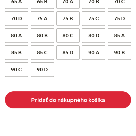
65 A
65 B
70 A
70 B
70 C
70 D
75 A
75 B
75 C
75 D
80 A
80 B
80 C
80 D
85 A
85 B
85 C
85 D
90 A
90 B
90 C
90 D
Pridať do nákupného košíka