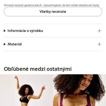
spôsobené bočnými švami alebo výstuhami, no celkovo
Zhrnutie recenzií generované AI. Upozorňujeme, že text môže obsahovať chyby.
poskytuje bezdrôtovú podporu a lichotivý tvar.
Všetky recenzie
Informácie o výrobku
Materiál
Obľúbené medzi ostatnými