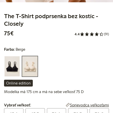
The T-Shirt podprsenka bez kostíc -
Closely
75,00 €
75€
4.4
(91)
Farba:
Beige
Online edition
Modelka má 175 cm a má na sebe veľkosť 75 D
Vybrať veľkosť:
Sprievodca veľkosťami
Vybrať veľkosť: