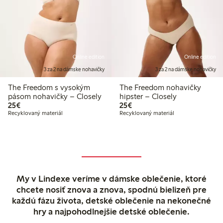
Online edition
Online edition
3 za 2 na dámske nohavičky
3 za 2 na dámske nohavičky
The Freedom s vysokým
The Freedom nohavičky
pásom nohavičky – Closely
hipster – Closely
25,00 €
25,00 €
25€
25€
Recyklovaný materiál
Recyklovaný materiál
My v Lindexe veríme v dámske oblečenie, ktoré
chcete nosiť znova a znova, spodnú bielizeň pre
každú fázu života, detské oblečenie na nekonečné
hry a najpohodlnejšie detské oblečenie.