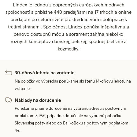
Lindex je jednou z popredných európskych módnych
spoločností s približne 440 predajňami na 17 trhoch a online
predajom po celom svete prostredníctvom spolupráce s
tretími stranami. Spoločnosť Lindex ponúka inšpiratívnu a
cenovo dostupnú módu a sortiment zahŕňa niekoľko
rôznych konceptov dámskej, detskej, spodnej bielizne a
kozmetiky.
30-dňová lehota na vrátenie
Na položky vo výpredaji ponúkame skrátenú 14-dňovú lehotu na
vrátenie.
Náklady na doručenie
Ponúkame priame doručenie na vybranú adresu s poštovným
poplatkom 5,95€, prípadne doručenie na vybranú pobočku
Slovenskej pošty alebo do BalíkoBoxu s poštovným poplatkom
4€.