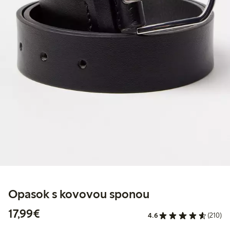
Opasok s kovovou sponou
17,99 €
17,99€
4.6
(210)