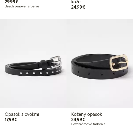
29,99 €
29,99€
kože
24,99 €
Bezchrómové farbenie
24,99€
Opasok s cvokmi
Kožený opasok
17,99 €
24,99 €
17,99€
24,99€
Bezchrómové farbenie