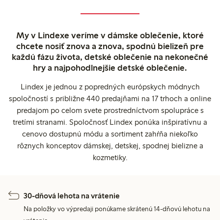
My v Lindexe veríme v dámske oblečenie, ktoré
chcete nosiť znova a znova, spodnú bielizeň pre
každú fázu života, detské oblečenie na nekonečné
hry a najpohodlnejšie detské oblečenie.
Lindex je jednou z popredných európskych módnych
spoločností s približne 440 predajňami na 17 trhoch a online
predajom po celom svete prostredníctvom spolupráce s
tretími stranami. Spoločnosť Lindex ponúka inšpiratívnu a
cenovo dostupnú módu a sortiment zahŕňa niekoľko
rôznych konceptov dámskej, detskej, spodnej bielizne a
kozmetiky.
30-dňová lehota na vrátenie
Na položky vo výpredaji ponúkame skrátenú 14-dňovú lehotu na