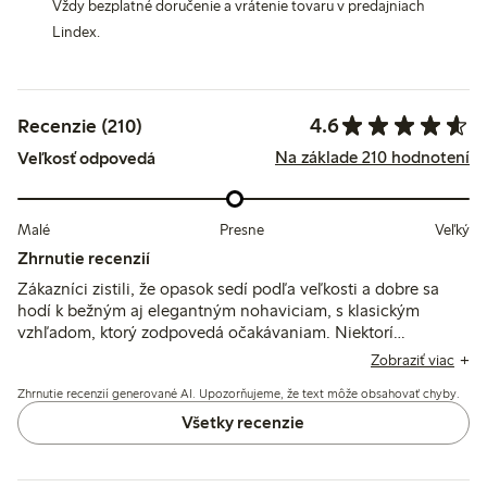
Vždy bezplatné doručenie a vrátenie tovaru v predajniach
Lindex.
4.6
Recenzie (210)
Na základe 210 hodnotení
Veľkosť odpovedá
Malé
Presne
Veľký
Zhrnutie recenzií
Zákazníci zistili, že opasok sedí podľa veľkosti a dobre sa
hodí k bežným aj elegantným nohaviciam, s klasickým
vzhľadom, ktorý zodpovedá očakávaniam. Niektorí
poznamenali, že materiál je spočiatku tuhý a pevný, čo
Zobraziť viac
ovplyvňuje pohodlie, zatiaľ čo niektorí spomenuli, že šírka
Zhrnutie recenzií generované AI. Upozorňujeme, že text môže obsahovať chyby.
nemusí vyhovovať všetkým nohaviciam alebo že dĺžka
mohla byť dlhšia.
Všetky recenzie