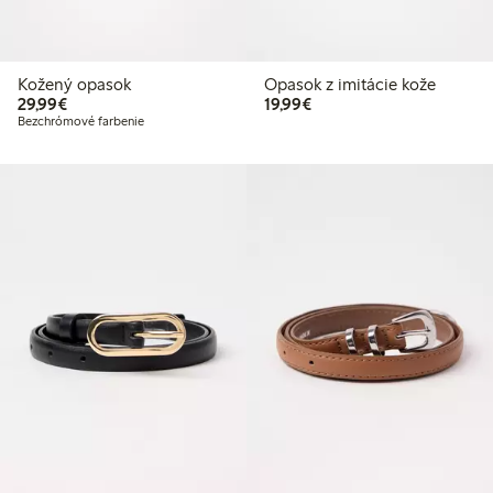
Kožený opasok
Opasok z imitácie kože
29,99 €
19,99 €
29,99€
19,99€
Bezchrómové farbenie