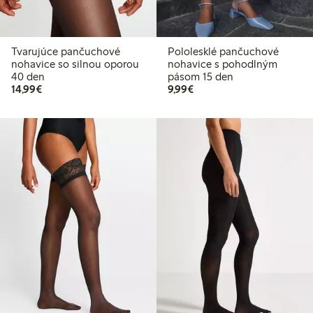
Tvarujúce pančuchové
Pololesklé pančuchové
nohavice so silnou oporou
nohavice s pohodlným
40 den
pásom 15 den
14,99 €
9,99 €
14,99€
9,99€