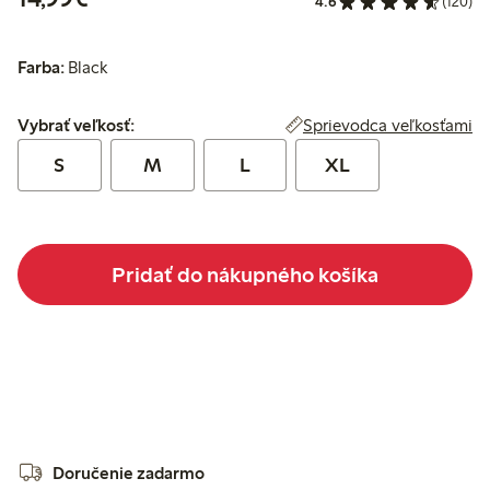
4.6
(120)
Farba:
Black
Vybrať veľkosť:
Sprievodca veľkosťami
Vybrať veľkosť:
S
M
L
XL
Pridať do nákupného košíka
Doručenie zadarmo