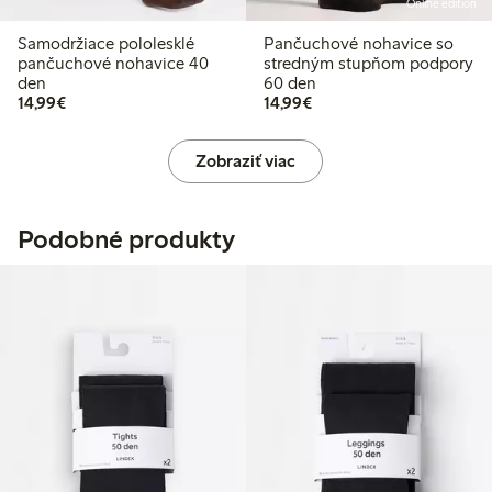
Online edition
Samodržiace pololesklé
Pančuchové nohavice so
pančuchové nohavice 40
stredným stupňom podpory
den
60 den
14,99 €
14,99 €
14,99€
14,99€
Zobraziť viac
Podobné produkty