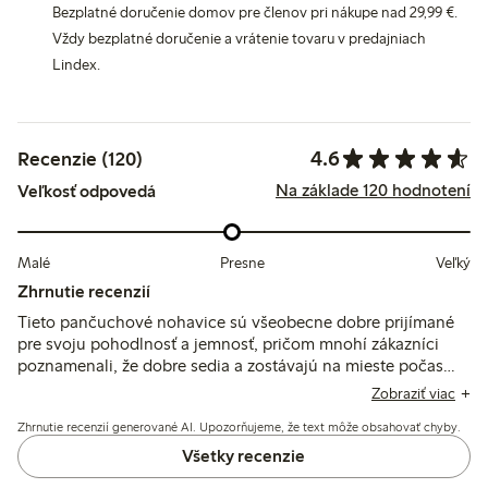
Bezplatné doručenie domov pre členov pri nákupe nad 29,99 €.
Vždy bezplatné doručenie a vrátenie tovaru v predajniach
Lindex.
4.6
Recenzie (120)
Na základe 120 hodnotení
Veľkosť odpovedá
Malé
Presne
Veľký
Zhrnutie recenzií
Tieto pančuchové nohavice sú všeobecne dobre prijímané
pre svoju pohodlnosť a jemnosť, pričom mnohí zákazníci
poznamenali, že dobre sedia a zostávajú na mieste počas
celého dňa. Avšak niektoré recenzie poukazujú na problémy
Zobraziť viac
s ich skĺzavaním alebo nedostatočným prispôsobením sa
Zhrnutie recenzií generované AI. Upozorňujeme, že text môže obsahovať chyby.
väčším bruchám. Celkovo sú považované za kvalitnú voľbu,
hoci niekoľko zákazníkov vyjadrilo obavy o trvácnosť a
Všetky recenzie
integritu švov.