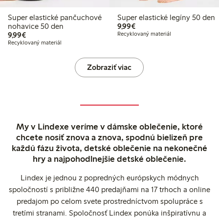
Super elastické pančuchové
Super elastické legíny 50 den
9,99 €
nohavice 50 den
9,99€
9,99 €
9,99€
Recyklovaný materiál
Recyklovaný materiál
Zobraziť viac
My v Lindexe veríme v dámske oblečenie, ktoré
chcete nosiť znova a znova, spodnú bielizeň pre
každú fázu života, detské oblečenie na nekonečné
hry a najpohodlnejšie detské oblečenie.
Lindex je jednou z popredných európskych módnych
spoločností s približne 440 predajňami na 17 trhoch a online
predajom po celom svete prostredníctvom spolupráce s
tretími stranami. Spoločnosť Lindex ponúka inšpiratívnu a