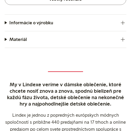
svoju kvalitu a škálu farieb.
Informácie o výrobku
Materiál
My v Lindexe veríme v dámske oblečenie, ktoré
chcete nosiť znova a znova, spodnú bielizeň pre
každú fázu života, detské oblečenie na nekonečné
hry a najpohodlnejšie detské oblečenie.
Lindex je jednou z popredných európskych módnych
spoločností s približne 440 predajňami na 17 trhoch a online
predajom po celom svete prostredníctvom spolupráce s