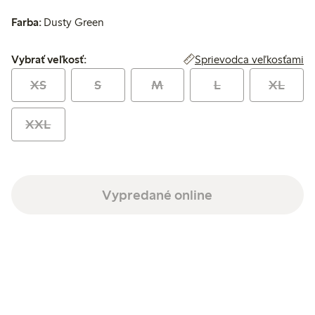
Farba:
Dusty Green
Vybrať veľkosť:
Sprievodca veľkosťami
Vybrať veľkosť:
XS
S
M
L
XL
XXL
Vypredané online