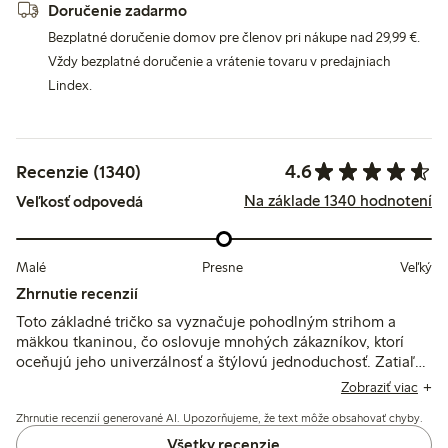
Doručenie zadarmo
Bezplatné doručenie domov pre členov pri nákupe nad 29,99 €.
Vždy bezplatné doručenie a vrátenie tovaru v predajniach
Lindex.
4.6
Recenzie (1340)
Na základe 1340 hodnotení
Veľkosť odpovedá
Malé
Presne
Veľký
Zhrnutie recenzií
Toto základné tričko sa vyznačuje pohodlným strihom a
mäkkou tkaninou, čo oslovuje mnohých zákazníkov, ktorí
oceňujú jeho univerzálnosť a štýlovú jednoduchosť. Zatiaľ
čo väčšina ho považuje za pravdivé k veľkosti a vhodné na
Zobraziť viac
rôzne príležitosti, niektoré recenzie spomínajú, že môže byť
Zhrnutie recenzií generované AI. Upozorňujeme, že text môže obsahovať chyby.
mierne krátke alebo široké, pričom sa objavili aj obavy o
trvanlivosť tkaniny po praní. Celkovo je dobre prijímané pre
Všetky recenzie