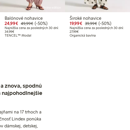
Online edition
Balónové nohavice
Široké nohavice
99 €
99 €
Zvýhodnená cena: 24,99 €
Bežná cena: 49,99 €
50% zľava
Zvýhodnená cena: 19,
Bežná cena: 39,9
50% zľava
24,99€
(-50%)
19,99€
(-50%)
49,99€
39,99€
Najnižšia cena za posledných 30 dní:
Najnižšia cena za posledných 30 dní:
í: 24,99 €
Najnižšia cena za posledných 30 dní: 34,99 €
Najnižšia cena za posledných 30 dn
34,99€
27,99€
TENCEL™ Modal
Organická bavlna
 a znova, spodnú
a najpohodlnejšie
jňami na 17 trhoch a
očnosť Lindex ponúka
v dámskej, detskej,