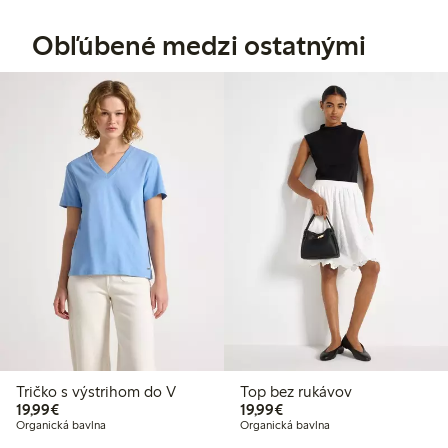
Obľúbené medzi ostatnými
Tričko s výstrihom do V
Top bez rukávov
19,99 €
19,99 €
19,99€
19,99€
Organická bavlna
Organická bavlna