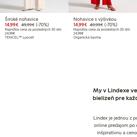
Široké nohavice
Nohavice s výšivkou
Zvýhodnená cena: 14,99 €
Bežná cena: 49,99 €
70% zľava
Zvýhodnená cena: 14,
Bežná cena: 49,
70% zľava
14,99€
(-70%)
14,99€
(-70%)
49,99€
49,99€
Najnižšia cena za posledných 30 dní:
Najnižšia cena za posledných 30 dní:
Najnižšia cena za posledných 30 dní: 24,99 €
Najnižšia cena za posledných 30 dn
24,99€
24,99€
TENCEL™ Lyocell
Organická bavlna
My v Lindexe ve
bielizeň pre kaž
Lindex je jednou z 
online predajom po 
inšpiratívnu a cen