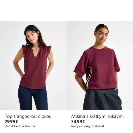
Top s anglickou čipkou
Mikina s krátkymi rukávmi
29,99 €
34,99 €
29,99€
34,99€
Recyklovaná bavlna
Recyklovaný materiál