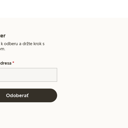
er
 k odberu a držte krok s
om.
adresa
*
Odoberať