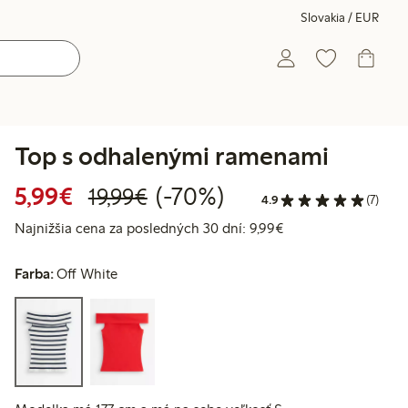
Slovakia / EUR
Top s odhalenými ramenami
Zvýhodnená cena: 5,99 €
Bežná cena: 19,99 €
70% zľava
5,99€
(-70%)
19,99€
4.9
(7)
Najnižšia cena za p
Najnižšia cena za posledných 30 dní: 9,99€
Farba:
Off White