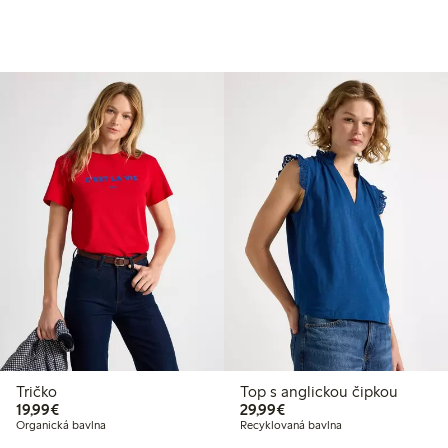
Tričko
Top s anglickou čipkou
19,99 €
29,99 €
19,99€
29,99€
Organická bavlna
Recyklovaná bavlna