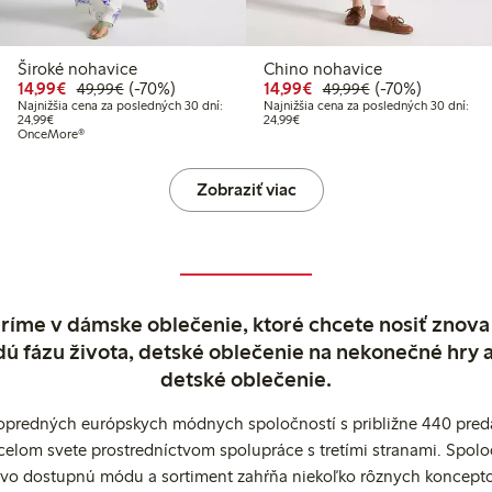
Široké nohavice
Chino nohavice
99 €
99 €
Zvýhodnená cena: 14,99 €
Bežná cena: 49,99 €
70% zľava
Zvýhodnená cena: 14,
Bežná cena: 49,
70% zľava
14,99€
(-70%)
14,99€
(-70%)
49,99€
49,99€
Najnižšia cena za posledných 30 dní:
Najnižšia cena za posledných 30 dní:
í: 24,99 €
Najnižšia cena za posledných 30 dní: 24,99 €
Najnižšia cena za posledných 30 dn
24,99€
24,99€
OnceMore®
Zobraziť viac
ríme v dámske oblečenie, ktoré chcete nosiť znova
dú fázu života, detské oblečenie na nekonečné hry 
detské oblečenie.
popredných európskych módnych spoločností s približne 440 preda
celom svete prostredníctvom spolupráce s tretími stranami. Spol
ovo dostupnú módu a sortiment zahŕňa niekoľko rôznych koncepto