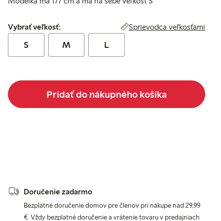
Modelka má 177 cm a má na sebe veľkosť S
Vybrať veľkosť:
Sprievodca veľkosťami
Vybrať veľkosť:
S
M
L
Pridať do nákupného košíka
Doručenie zadarmo
Bezplatné doručenie domov pre členov pri nákupe nad 29,99
€. Vždy bezplatné doručenie a vrátenie tovaru v predajniach