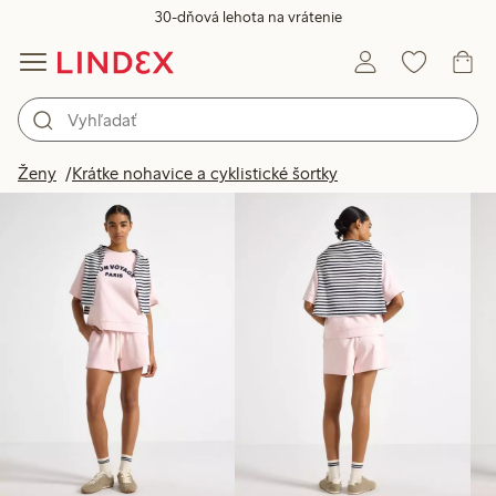
30-dňová lehota na vrátenie
Produkty na obrázku
Ženy
Krátke nohavice a cyklistické šortky