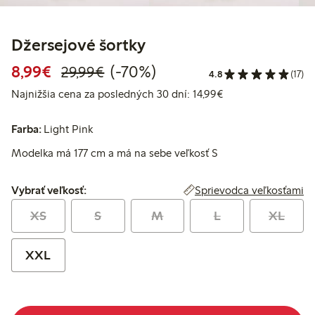
Džersejové šortky
Zvýhodnená cena: 8,99 €
Bežná cena: 29,99 €
70% zľava
8,99€
(-70%)
29,99€
4.8
(17)
Najnižšia cena za p
Najnižšia cena za posledných 30 dní: 14,99€
Farba:
Light Pink
Modelka má 177 cm a má na sebe veľkosť S
Vybrať veľkosť:
Sprievodca veľkosťami
Vybrať veľkosť:
XS
S
M
L
XL
XXL