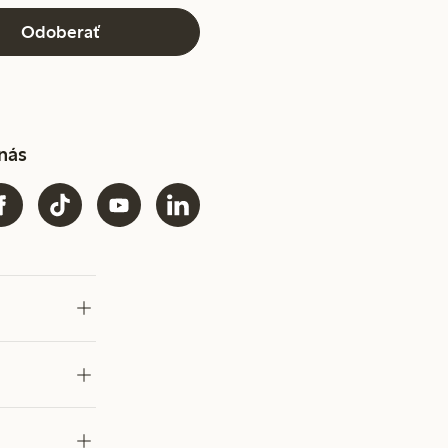
Odoberať
 nás