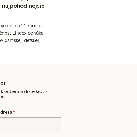
a najpohodlnejšie
jňami na 17 trhoch a
očnosť Lindex ponúka
v dámskej, detskej,
er
 k odberu a držte krok s
om.
adresa
*