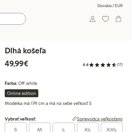
Slovakia / EUR
Dlhá košeľa
49,99 €
49,99€
4.6
(17)
Farba:
Off white
Online edition
Modelka má 174 cm a má na sebe veľkosť S
Vybrať veľkosť:
Sprievodca veľkosťami
Vybrať veľkosť:
S
M
L
XL
XXL