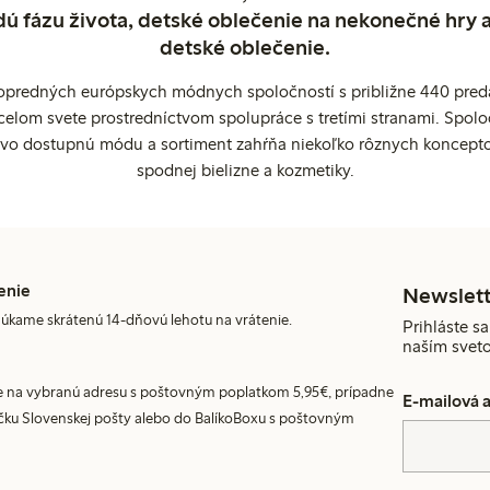
dú fázu života, detské oblečenie na nekonečné hry 
detské oblečenie.
popredných európskych módnych spoločností s približne 440 preda
celom svete prostredníctvom spolupráce s tretími stranami. Spol
ovo dostupnú módu a sortiment zahŕňa niekoľko rôznych koncepto
spodnej bielizne a kozmetiky.
enie
Newslett
úkame skrátenú 14-dňovú lehotu na vrátenie.
Prihláste sa
naším svet
 na vybranú adresu s poštovným poplatkom 5,95€, prípadne
E-mailová 
ku Slovenskej pošty alebo do BalíkoBoxu s poštovným