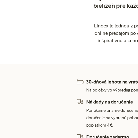
bielizeň pre kaž
Lindex je jednou z 
online predajom po 
inšpiratívnu a cen
30-dňová lehota na vrát
Na položky vo výpredaji pon
Náklady na doručenie
Ponúkame priame doručenie
doručenie na vybranú poboč
poplatkom 4€.
Doručenie zadarmo