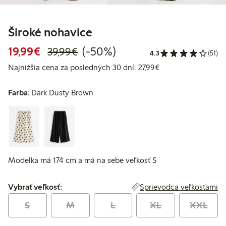
Široké nohavice
Zvýhodnená cena: 19,99 €
Bežná cena: 39,99 €
50% zľava
19,99€
(-50%)
39,99€
4.3
(51)
Najnižšia cena za p
Najnižšia cena za posledných 30 dní: 27,99€
Farba:
Dark Dusty Brown
Modelka má 174 cm a má na sebe veľkosť S
Vybrať veľkosť:
Sprievodca veľkosťami
Vybrať veľkosť:
S
M
L
XL
XXL