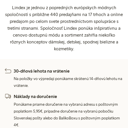
Lindex je jednou z popredných európskych módnych
spoločností s približne 440 predajňami na 17 trhoch a online
predajom po celom svete prostredníctvom spolupráce s
tretími stranami. Spoločnosť Lindex ponúka inšpiratívnu a
cenovo dostupnú módu a sortiment zahŕňa niekoľko
rôznych konceptov dámskej, detskej, spodnej bielizne a
kozmetiky.
30-dňová lehota na vrátenie
Na položky vo výpredaji ponúkame skrátenú 14-dňovú lehotu na
vrátenie.
Náklady na doručenie
Ponúkame priame doručenie na vybranú adresu s poštovným
poplatkom 5,95€, prípadne doručenie na vybranú pobočku
Slovenskej pošty alebo do BalíkoBoxu s poštovným poplatkom
4€.