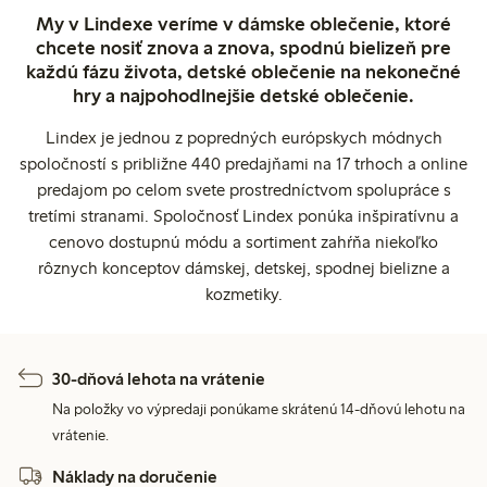
My v Lindexe veríme v dámske oblečenie, ktoré
chcete nosiť znova a znova, spodnú bielizeň pre
každú fázu života, detské oblečenie na nekonečné
hry a najpohodlnejšie detské oblečenie.
Lindex je jednou z popredných európskych módnych
spoločností s približne 440 predajňami na 17 trhoch a online
predajom po celom svete prostredníctvom spolupráce s
tretími stranami. Spoločnosť Lindex ponúka inšpiratívnu a
cenovo dostupnú módu a sortiment zahŕňa niekoľko
rôznych konceptov dámskej, detskej, spodnej bielizne a
kozmetiky.
30-dňová lehota na vrátenie
Na položky vo výpredaji ponúkame skrátenú 14-dňovú lehotu na
vrátenie.
Náklady na doručenie