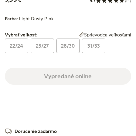
4.7
(14)
Farba:
Light Dusty Pink
Vybrať veľkosť:
Sprievodca veľkosťami
Vybrať veľkosť:
22/24
25/27
28/30
31/33
Vypredané online
Doručenie zadarmo