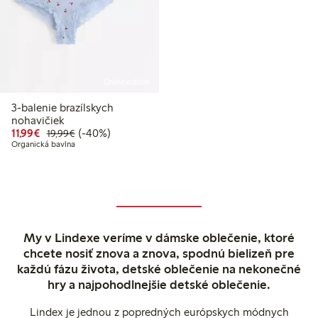
Online edition
3-balenie brazílskych
nohavičiek
Zvýhodnená cena: 11,99 €
Bežná cena: 19,99 €
40% zľava
11,99€
(-40%)
19,99€
Organická bavlna
My v Lindexe veríme v dámske oblečenie, ktoré
chcete nosiť znova a znova, spodnú bielizeň pre
každú fázu života, detské oblečenie na nekonečné
hry a najpohodlnejšie detské oblečenie.
Lindex je jednou z popredných európskych módnych