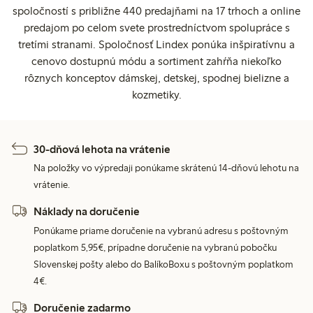
spoločností s približne 440 predajňami na 17 trhoch a online
predajom po celom svete prostredníctvom spolupráce s
tretími stranami. Spoločnosť Lindex ponúka inšpiratívnu a
cenovo dostupnú módu a sortiment zahŕňa niekoľko
rôznych konceptov dámskej, detskej, spodnej bielizne a
kozmetiky.
30-dňová lehota na vrátenie
Na položky vo výpredaji ponúkame skrátenú 14-dňovú lehotu na
vrátenie.
Náklady na doručenie
Ponúkame priame doručenie na vybranú adresu s poštovným
poplatkom 5,95€, prípadne doručenie na vybranú pobočku
Slovenskej pošty alebo do BalíkoBoxu s poštovným poplatkom
4€.
Doručenie zadarmo