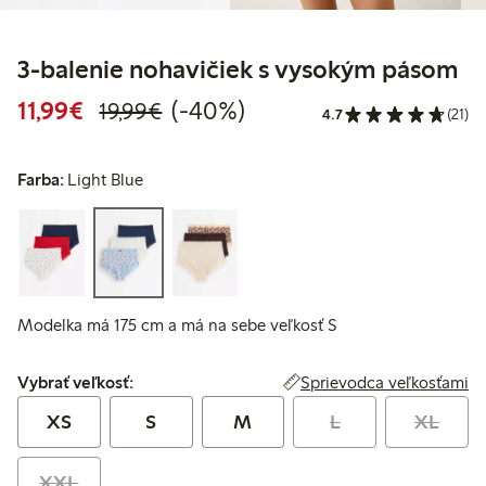
3-balenie nohavičiek s vysokým pásom
Zvýhodnená cena: 11,99 €
Bežná cena: 19,99 €
40% zľava
11,99€
(-40%)
19,99€
4.7
(21)
Farba:
Light Blue
Modelka má 175 cm a má na sebe veľkosť S
Vybrať veľkosť:
Sprievodca veľkosťami
Vybrať veľkosť:
XS
S
M
L
XL
XXL