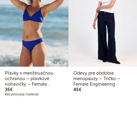
Online edition
Plavky s menštruačnou
Odevy pre obdobie
ochranou – plavkové
menopauzy – Tričko –
nohavičky – Female
Female Engineering
35,00 €
45,00 €
Engineering
35€
45€
Recyklovaný materiál