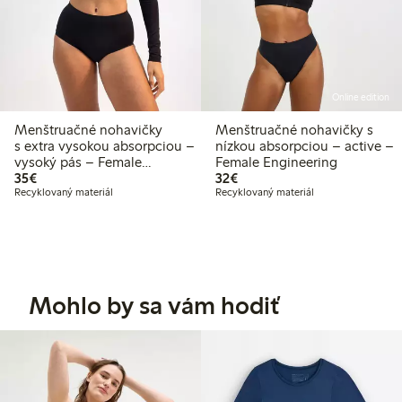
Online edition
Menštruačné nohavičky
Menštruačné nohavičky s
s extra vysokou absorpciou –
nízkou absorpciou – active –
vysoký pás – Female
Female Engineering
35,00 €
32,00 €
Engineering
35€
32€
Recyklovaný materiál
Recyklovaný materiál
Mohlo by sa vám hodiť