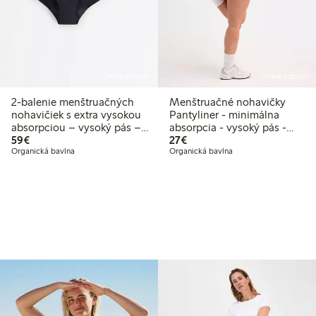
Online edition
Online edition
2-balenie menštruačných
Menštruačné nohavičky
nohavičiek s extra vysokou
Pantyliner - minimálna
absorpciou – vysoký pás –
absorpcia - vysoký pás -
59,00 €
27,00 €
Female Engineering
59€
Female Engineering
27€
Organická bavlna
Organická bavlna