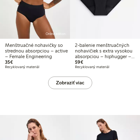
Online edition
Menštruačné nohavičky so
2-balenie menštruačných
strednou absorpciou – active
nohavičiek s extra vysokou
– Female Engineering
absorpciou – hiphugger –
35,00 €
59,00 €
35€
Female Engineering
59€
Recyklovaný materiál
Recyklovaný materiál
Zobraziť viac