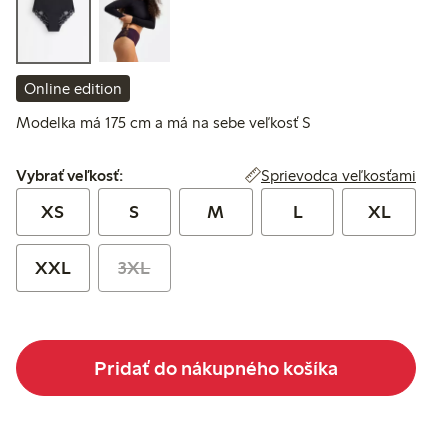
Online edition
Modelka má 175 cm a má na sebe veľkosť S
Vybrať veľkosť:
Sprievodca veľkosťami
Vybrať veľkosť:
XS
S
M
L
XL
XXL
3XL
Pridať do nákupného košíka