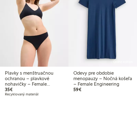
Online edition
Plavky s menštruačnou
Odevy pre obdobie
ochranou – plavkové
menopauzy – Nočná košeľa
nohavičky – Female
– Female Engineering
35,00 €
59,00 €
Engineering
35€
59€
Recyklovaný materiál