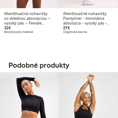
Online edition
Menštruačné nohavičky
Menštruačné nohavičky
so strednou absorpciou –
Pantyliner - minimálna
vysoký pás – Female
absorpcia - vysoký pás -
32,00 €
27,00 €
Engineering
32€
Female Engineering
27€
Recyklovaný materiál
Organická bavlna
Podobné produkty