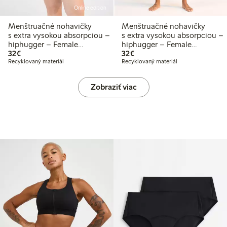
Online edition
Menštruačné nohavičky
Menštruačné nohavičky
s extra vysokou absorpciou –
s extra vysokou absorpciou –
hiphugger – Female
hiphugger – Female
32,00 €
32,00 €
Engineering
32€
Engineering
32€
Recyklovaný materiál
Recyklovaný materiál
Zobraziť viac