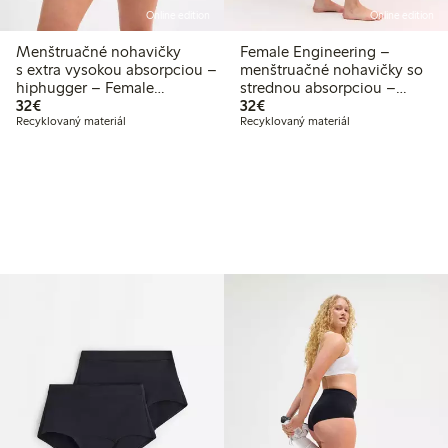
Online edition
Online edition
Menštruačné nohavičky
Female Engineering –
s extra vysokou absorpciou –
menštruačné nohavičky so
hiphugger – Female
strednou absorpciou –
32,00 €
32,00 €
Engineering
32€
hiphugger s čipkou
32€
Recyklovaný materiál
Recyklovaný materiál