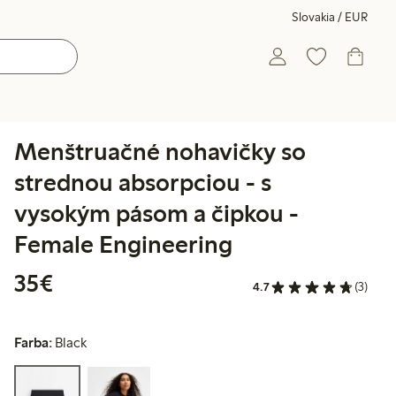
Slovakia / EUR
Menštruačné nohavičky so
strednou absorpciou - s
vysokým pásom a čipkou -
Female Engineering
35,00 €
35€
4.7
(3)
Farba:
Black