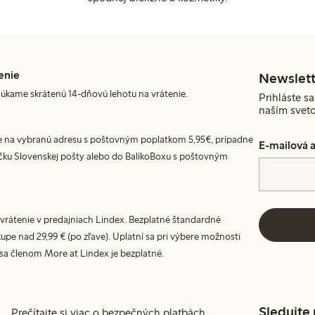
enie
Newslett
úkame skrátenú 14-dňovú lehotu na vrátenie.
Prihláste sa
naším svet
 na vybranú adresu s poštovným poplatkom 5,95€, prípadne
E-mailová 
ku Slovenskej pošty alebo do BalíkoBoxu s poštovným
vrátenie v predajniach Lindex. Bezplatné štandardné
upe nad 29,99 € (po zľave). Uplatní sa pri výbere možnosti
 sa členom More at Lindex je bezplatné.
Sledujte
Prečítajte si viac o bezpečných platbách