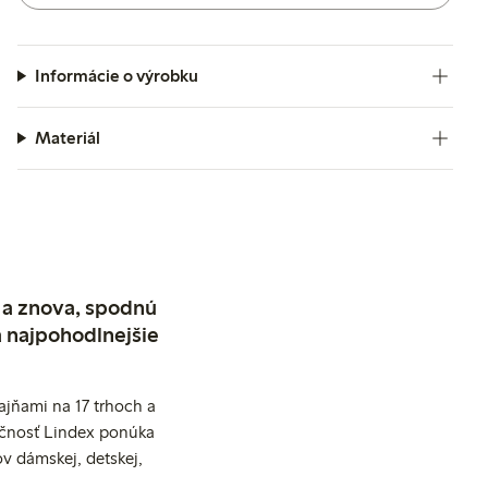
Informácie o výrobku
Materiál
 a znova, spodnú
a najpohodlnejšie
jňami na 17 trhoch a
očnosť Lindex ponúka
v dámskej, detskej,