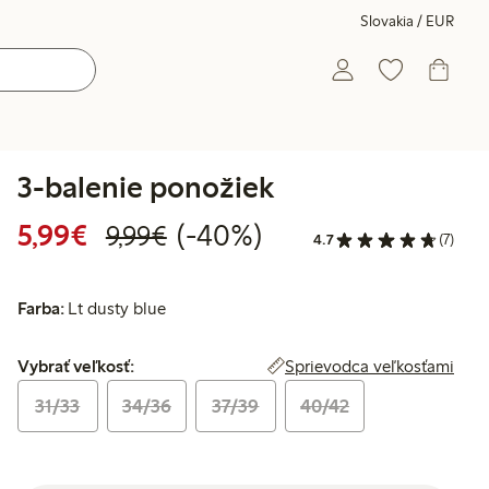
Slovakia / EUR
3-balenie ponožiek
Zvýhodnená cena: 5,99 €
Bežná cena: 9,99 €
40% zľava
5,99€
(-40%)
9,99€
4.7
(7)
Farba:
Lt dusty blue
Vybrať veľkosť:
Sprievodca veľkosťami
Vybrať veľkosť:
31/33
34/36
37/39
40/42