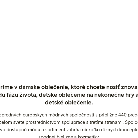
ríme v dámske oblečenie, ktoré chcete nosiť znova
dú fázu života, detské oblečenie na nekonečné hry 
detské oblečenie.
popredných európskych módnych spoločností s približne 440 preda
celom svete prostredníctvom spolupráce s tretími stranami. Spol
ovo dostupnú módu a sortiment zahŕňa niekoľko rôznych koncepto
spodnej bielizne a kozmetiky.