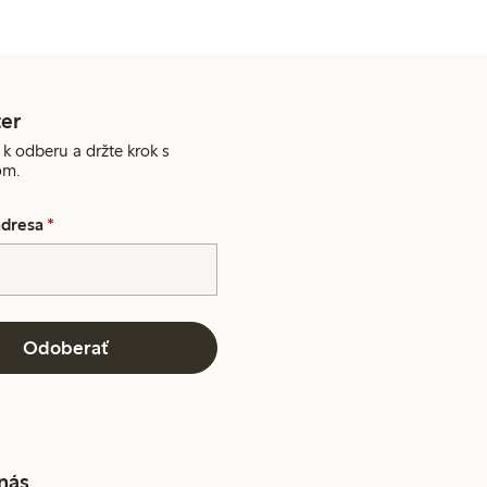
er
 k odberu a držte krok s
om.
adresa
*
Odoberať
 nás