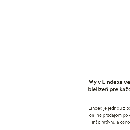
My v Lindexe ve
bielizeň pre kaž
Lindex je jednou z 
online predajom po 
inšpiratívnu a cen