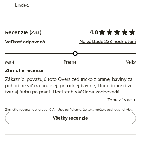
Lindex.
4.8
Recenzie (233)
Na základe 233 hodnotení
Veľkosť odpovedá
Malé
Presne
Veľký
Zhrnutie recenzií
Zákazníci považujú toto Oversized tričko z pranej bavlny za
pohodlné vďaka hrubšej, prírodnej bavlne, ktorá dobre drží
tvar aj farbu po praní. Hoci strih väčšinou zodpovedá
veľkosti a má lichotivý oversized strih, niektorí si všimli
Zobraziť viac
rozdiely vo veľkostiach medzi farbami a širší výstrih, ktorý
Zhrnutie recenzií generované AI. Upozorňujeme, že text môže obsahovať chyby.
môže ovplyvniť vrstvenie.
Všetky recenzie