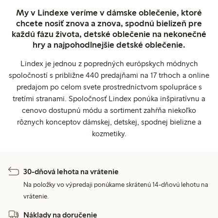
My v Lindexe veríme v dámske oblečenie, ktoré
chcete nosiť znova a znova, spodnú bielizeň pre
každú fázu života, detské oblečenie na nekonečné
hry a najpohodlnejšie detské oblečenie.
Lindex je jednou z popredných európskych módnych
spoločností s približne 440 predajňami na 17 trhoch a online
predajom po celom svete prostredníctvom spolupráce s
tretími stranami. Spoločnosť Lindex ponúka inšpiratívnu a
cenovo dostupnú módu a sortiment zahŕňa niekoľko
rôznych konceptov dámskej, detskej, spodnej bielizne a
kozmetiky.
30-dňová lehota na vrátenie
Na položky vo výpredaji ponúkame skrátenú 14-dňovú lehotu na
vrátenie.
Náklady na doručenie