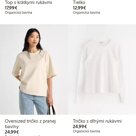
Top s krátkymi rukávmi
Tielko
17,99 €
12,99 €
17,99€
12,99€
Organická bavlna
Organická bavlna
Oversized tričko z pranej
Tričko s dlhými rukávmi
24,99 €
bavlny
24,99€
24,99 €
24,99€
Organická bavlna