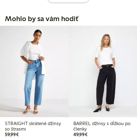
Mohlo by sa vám hodiť
STRAIGHT skrátené džínsy
BARREL džínsy s dĺžkou po
so štrasmi
členky
59,99 €
49,99 €
59,99€
49,99€