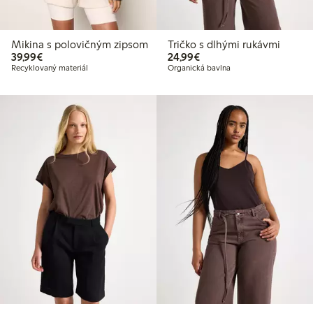
Mikina s polovičným zipsom
Tričko s dlhými rukávmi
39,99 €
24,99 €
39,99€
24,99€
Recyklovaný materiál
Organická bavlna