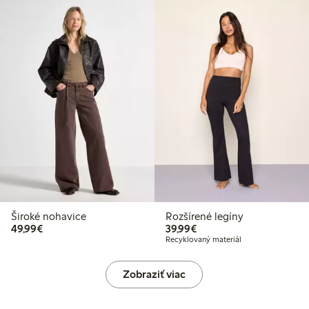
Široké nohavice
Rozšírené legíny
49,99 €
39,99 €
49,99€
39,99€
Recyklovaný materiál
Zobraziť viac