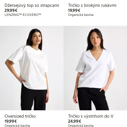
Džersejový top so strapcami
Tričko s širokými rukávmi
29,99 €
19,99 €
29,99€
19,99€
LENZING™ ECOVERO™
Organická bavlna
Oversized tričko
Tričko s výstrihom do V
19,99 €
24,99 €
19,99€
24,99€
Organická bavlna
Organická bavlna