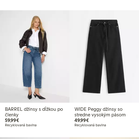
BARREL džínsy s dĺžkou po
WIDE Peggy džínsy so
členky
stredne vysokým pásom
59,99 €
49,99 €
59,99€
49,99€
Recyklovaná bavlna
Recyklovaná bavlna