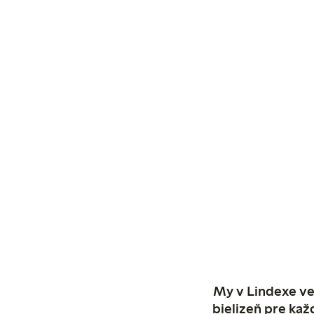
My v Lindexe ve
bielizeň pre kaž