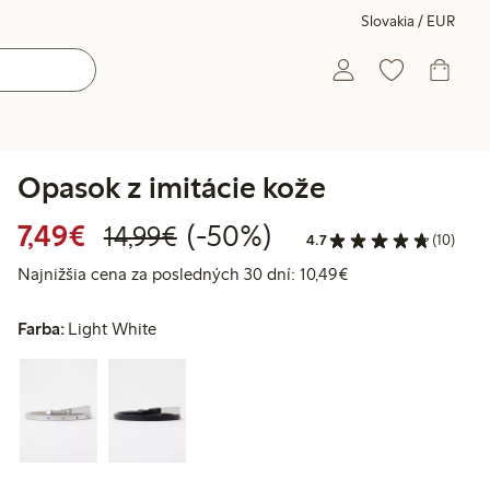
Slovakia / EUR
Opasok z imitácie kože
Zvýhodnená cena: 7,49 €
Bežná cena: 14,99 €
50% zľava
7,49€
(-50%)
14,99€
4.7
(10)
Najnižšia cena za 
Najnižšia cena za posledných 30 dní: 10,49€
Farba:
Light White