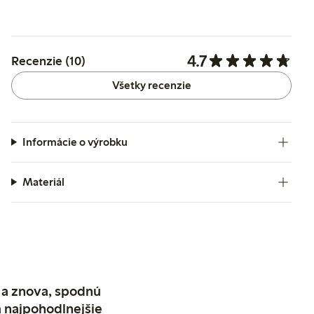
4.7
Recenzie (10)
Všetky recenzie
Informácie o výrobku
Materiál
 a znova, spodnú
a najpohodlnejšie