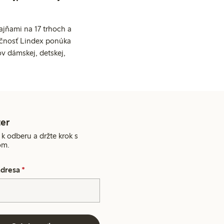
jňami na 17 trhoch a
očnosť Lindex ponúka
v dámskej, detskej,
er
 k odberu a držte krok s
om.
adresa
*