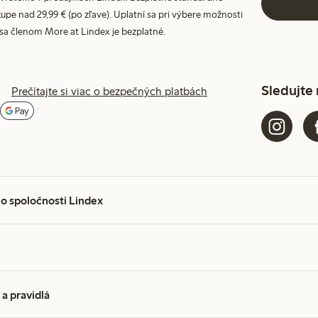
upe nad 29,99 € (po zľave). Uplatní sa pri výbere možnosti
 sa členom More at Lindex je bezplatné.
Sledujte
Prečítajte si viac o bezpečných platbách
 o spoločnosti Lindex
a pravidlá