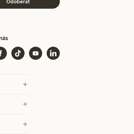
Odoberať
 nás