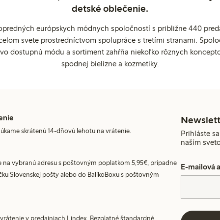
detské oblečenie.
popredných európskych módnych spoločností s približne 440 preda
celom svete prostredníctvom spolupráce s tretími stranami. Spol
ovo dostupnú módu a sortiment zahŕňa niekoľko rôznych koncepto
spodnej bielizne a kozmetiky.
enie
Newslett
úkame skrátenú 14-dňovú lehotu na vrátenie.
Prihláste sa
naším svet
 na vybranú adresu s poštovným poplatkom 5,95€, prípadne
E-mailová 
ku Slovenskej pošty alebo do BalíkoBoxu s poštovným
vrátenie v predajniach Lindex. Bezplatné štandardné